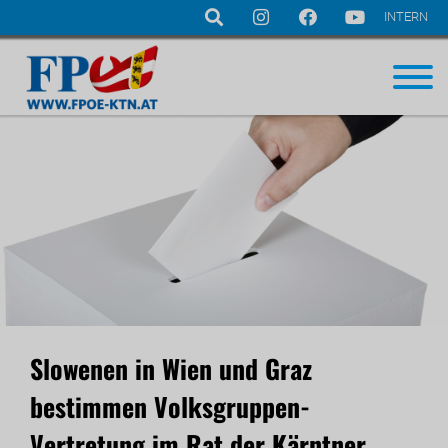
INTERN
Navigation
überspringen
Slowenen in Wien und Graz
bestimmen Volksgruppen-
Vertretung im Rat der Kärntner