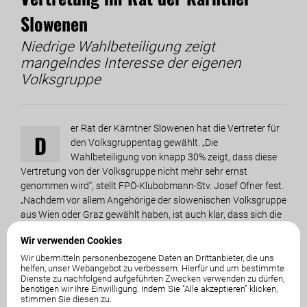
Slowenen
Niedrige Wahlbeteiligung zeigt
mangelndes Interesse der eigenen
Volksgruppe
er Rat der Kärntner Slowenen hat die Vertreter für
D
den Volksgruppentag gewählt. „Die
Wahlbeteiligung von knapp 30% zeigt, dass diese
Vertretung von der Volksgruppe nicht mehr sehr ernst
genommen wird“, stellt FPÖ-Klubobmann-Stv. Josef Ofner fest.
„Nachdem vor allem Angehörige der slowenischen Volksgruppe
aus Wien oder Graz gewählt haben, ist auch klar, dass sich die
Kärntner Slowenen mit ihren Interessen nicht mehr vertreten
Wir verwenden Cookies
fühlen“, so Ofner.
Wir übermitteln personenbezogene Daten an Drittanbieter, die uns
helfen, unser Webangebot zu verbessern. Hierfür und um bestimmte
Der Klub slowenischer Studenten in Wien, der vermutlich Teil
Dienste zu nachfolgend aufgeführten Zwecken verwenden zu dürfen,
der Wiener Wähler ist, ist für seine linksextremen Aktionen
benötigen wir Ihre Einwilligung. Indem Sie "Alle akzeptieren" klicken,
stimmen Sie diesen zu.
bekannt und hat auch das antifaschistische Bildungscamp auf