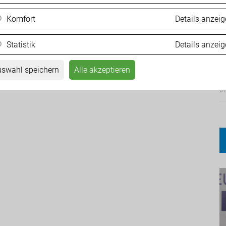
Komfort
Details anzei
ZURÜCK
Statistik
Details anzei
F
M
swahl speichern
Alle akzeptieren
07