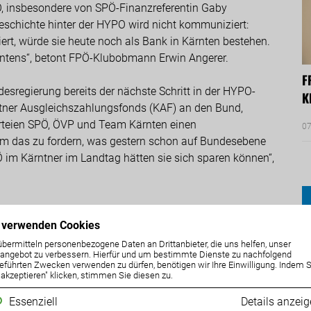
Ö, insbesondere von SPÖ-Finanzreferentin Gaby
eschichte hinter der HYPO wird nicht kommuniziert:
rt, würde sie heute noch als Bank in Kärnten bestehen.
rntens“, betont FPÖ-Klubobmann Erwin Angerer.
F
esregierung bereits der nächste Schritt in der HYPO-
K
tner Ausgleichszahlungsfonds (KAF) an den Bund,
arteien SPÖ, ÖVP und Team Kärnten einen
07
 um das zu fordern, was gestern schon auf Bundesebene
 im Kärntner im Landtag hätten sie sich sparen können“,
 verwenden Cookies
übermitteln personenbezogene Daten an Drittanbieter, die uns helfen, unser
ngebot zu verbessern. Hierfür und um bestimmte Dienste zu nachfolgend
eführten Zwecken verwenden zu dürfen, benötigen wir Ihre Einwilligung. Indem S
e akzeptieren" klicken, stimmen Sie diesen zu.
Essenziell
Details anzei