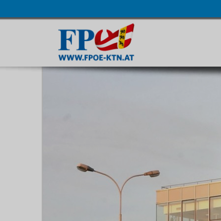
Navigatio
übersprin