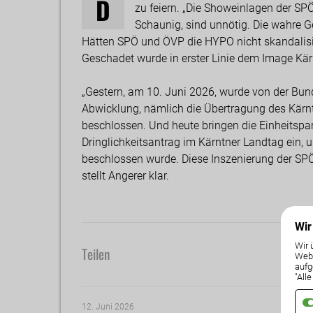
D
zu feiern. „Die Showeinlagen der SP
Schaunig, sind unnötig. Die wahre G
Hätten SPÖ und ÖVP die HYPO nicht skandalisie
Geschadet wurde in erster Linie dem Image Kä
„Gestern, am 10. Juni 2026, wurde von der Bund
Abwicklung, nämlich die Übertragung des Kärn
beschlossen. Und heute bringen die Einheitsp
Dringlichkeitsantrag im Kärntner Landtag ein,
beschlossen wurde. Diese Inszenierung der SPÖ
stellt Angerer klar.
Wir
Wir 
Teilen
Weba
aufg
"All
12. Juni 2026