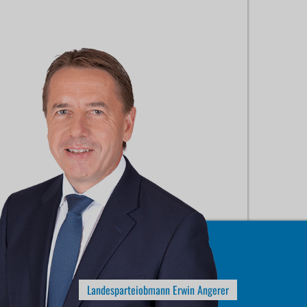
Landesparteiobmann Erwin Angerer