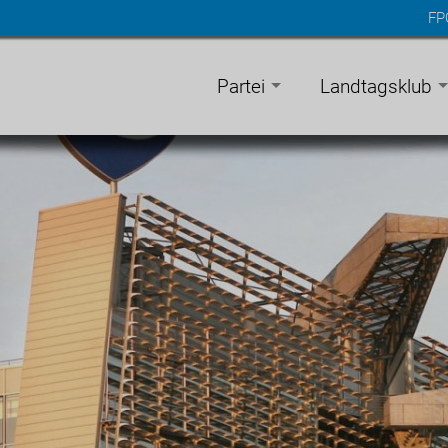
FP
n
gen
Partei
Landtagsklub