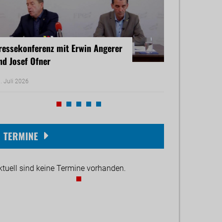
ressekonferenz mit Erwin Angerer
Pressekonferenz
nd Josef Ofner
Michael Reiner 
. Juli 2026
17. Juni 2026
TERMINE
ktuell sind keine Termine vorhanden.