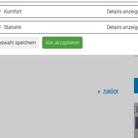
 dürfen keine Frage des Geldes sein“, so Angerer und
Komfort
Details anzei
Statistik
Details anzei
Ä
d
swahl speichern
Alle akzeptieren
05
ZURÜCK