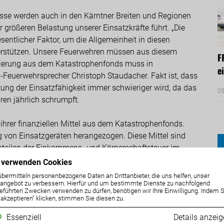
üsse werden auch in den Kärntner Breiten und Regionen
 größeren Belastung unserer Einsatzkräfte führt. „Die
sentlicher Faktor, um die Allgemeinheit in diesen
terstützen. Unsere Feuerwehren müssen aus diesem
F
zierung aus dem Katastrophenfonds muss in
e
Ö-Feuerwehrsprecher Christoph Staudacher. Fakt ist, dass
ung der Einsatzfähigkeit immer schwieriger wird, da das
05
en jährlich schrumpft.
hrer finanziellen Mittel aus dem Katastrophenfonds.
g von Einsatzgeräten herangezogen. Diese Mittel sind
Anteilen der Einkommens- und Körperschaftsteuer im
nde Kärntner FPÖ-Obmann Erwin Angerer fest.
 verwenden Cookies
übermitteln personenbezogene Daten an Drittanbieter, die uns helfen, unser
ndtagsklubs, eine ausreichende Dotierung sicherzustellen
ngebot zu verbessern. Hierfür und um bestimmte Dienste zu nachfolgend
eführten Zwecken verwenden zu dürfen, benötigen wir Ihre Einwilligung. Indem S
tsprechenden Mittel aus dem Katastrophenfonds
e akzeptieren" klicken, stimmen Sie diesen zu.
ndtag angenommen. Unser Vorstoß stellt
Essenziell
Details anzei
r den Dienst an der Allgemeinheit sicher. Denn der