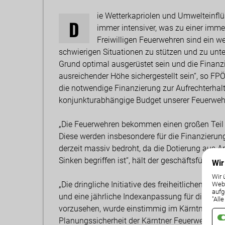
ie Wetterkapriolen und Umwelteinfl
D
immer intensiver, was zu einer immer
Freiwilligen Feuerwehren sind ein we
schwierigen Situationen zu stützen und zu un
Grund optimal ausgerüstet sein und die Finan
ausreichender Höhe sichergestellt sein“, so FP
die notwendige Finanzierung zur Aufrechterhalt
konjunkturabhängige Budget unserer Feuerwehr
„Die Feuerwehren bekommen einen großen Teil i
Diese werden insbesondere für die Finanzierun
derzeit massiv bedroht, da die Dotierung aus 
Sinken begriffen ist“, hält der geschäftsführe
Wir
Wir 
„Die dringliche Initiative des freiheitlichen La
Weba
aufg
und eine jährliche Indexanpassung für die en
"All
vorzusehen, wurde einstimmig im Kärntner La
Planungssicherheit der Kärntner Feuerwehren fü