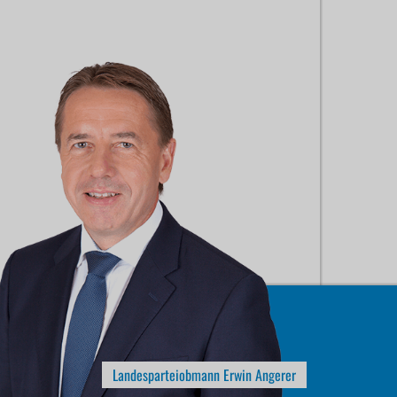
Landesparteiobmann Erwin Angerer