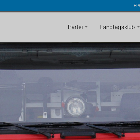
FP
n
gen
Partei
Landtagsklub