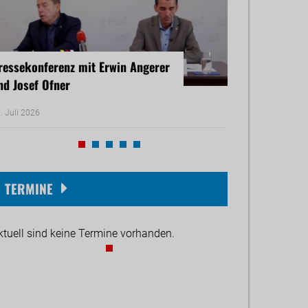
ressekonferenz mit Erwin Angerer
Pressekonferenz
nd Josef Ofner
Michael Reiner 
. Juli 2026
17. Juni 2026
TERMINE
ktuell sind keine Termine vorhanden.