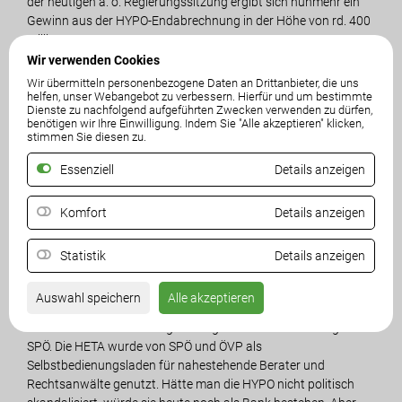
der heutigen a. o. Regierungssitzung ergibt sich nunmehr ein
Gewinn aus der HYPO-Endabrechnung in der Höhe von rd. 400
Millionen Euro.
Wir verwenden Cookies
2022 wurden im KAF rd. 100 Millionen (erwartbare Quote lt.
Wir übermitteln personenbezogene Daten an Drittanbieter, die uns
helfen, unser Webangebot zu verbessern. Hierfür und um bestimmte
Krone Bericht) verzeichnet. Nachdem der KAF laut
Dienste zu nachfolgend aufgeführten Zwecken verwenden zu dürfen,
Landesregierung nunmehr an den Bund übertragen wird,
benötigen wir Ihre Einwilligung. Indem Sie "Alle akzeptieren" klicken,
gehen zumindest 500 Millionen Euro an das Land Kärnten, also
stimmen Sie diesen zu.
400 Millionen mehr als 2022 angenommen. Die rd. 500
Essenziell
Details anzeigen
Millionen Euro setzen sich zusammen aus dem derzeitigen
Eigenkapital des KAF, Zinsersparnis für die geplante Tilgung
von Landesschulden in Höhe von 10 bis 12 Millionen Euro pro
Komfort
Details anzeigen
Jahr sowie eine Kostenersparnis von rd. 2 Millionen Euro auf
Ebene des KAF für das Land Kärnten.
Statistik
Details anzeigen
„Dieses Ergebnis ist aber keine Jubelmeldung von SPÖ-
Auswahl speichern
Alle akzeptieren
Finanzreferentin Gaby Schaunig, sondern reines Marketing
und nur eine Schadensbegrenzung für Fehlentscheidungen der
SPÖ. Die HETA wurde von SPÖ und ÖVP als
Selbstbedienungsladen für nahestehende Berater und
Rechtsanwälte genutzt. Hätte man die HYPO nicht politisch