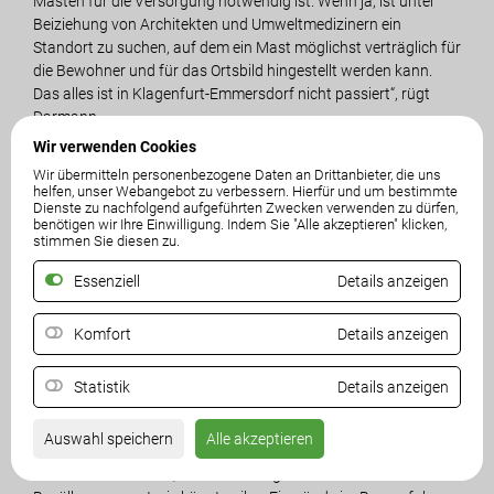
Masten für die Versorgung notwendig ist. Wenn ja, ist unter
Beiziehung von Architekten und Umweltmedizinern ein
Standort zu suchen, auf dem ein Mast möglichst verträglich für
die Bewohner und für das Ortsbild hingestellt werden kann.
Das alles ist in Klagenfurt-Emmersdorf nicht passiert“, rügt
Darmann.
Wir verwenden Cookies
Es sei sträflich unterlassen worden, die technische
Wir übermitteln personenbezogene Daten an Drittanbieter, die uns
Notwendigkeit eines neuen Masten zu prüfen und einen die
helfen, unser Webangebot zu verbessern. Hierfür und um bestimmte
Dienste zu nachfolgend aufgeführten Zwecken verwenden zu dürfen,
Bewohner möglichst schonenden Standort zu ermitteln, erklärt
benötigen wir Ihre Einwilligung. Indem Sie "Alle akzeptieren" klicken,
Darmann.
stimmen Sie diesen zu.
Essenziell
Details anzeigen
Für ihn ist es unverständlich, dass der zuständige SPÖ-
Vizebürgermeister Jürgen Pfeiler nicht längst die
Ortsbildpflegekommission einberufen hat. „Bevor überhaupt
Komfort
Details anzeigen
eine Bauverhandlung stattfinden darf, sollten Architekten
prüfen, ob ein so riesiger Mast nicht das Orts- und
Statistik
Details anzeigen
Landschaftsbild über Gebühr beeinträchtigt“, verlangt der
Kärntner FPÖ-Chef. „Wofür haben wir diese Experten?“
Auswahl speichern
Alle akzeptieren
Es sei auch ein Hohn, wenn Vizebürgermeister Pfeiler der