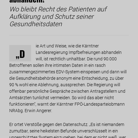
Wo bleibt Recht des Patienten auf
Aufklärung und Schutz seiner
Gesundheitsdaten
ie Art und Weise, wie die Kärntner
„D
Landesregierung Impfbefreiungen abhandeln
will, ist rechtlich unhaltbar. Die rund 90.000
Betroffenen sollen ihre intimsten Daten in ein rasch
zusammengezimmertes EDV-System einspeisen und dann will
die Gesundheitsbehörde anonym eine Entscheidung, zu über
90 % wohl eine Ablehnung, aussprechen. Die Regierung will
offenbar persönliche Gespräche zwischen Antragstellern und
Amtsärzten tunlichst vermeiden. So wird das aber nicht
funktionieren“, warnt der Kärntner FPÖ-Landesparteiobmann
NRAbg. Erwin Angerer.
Er ortet Verstöße gegen den Datenschutz. „Es ist niemandem
zumutbar, seine heikelsten Befunde unverschlüsselt in ein
ungeschütztes System einzugeben, bei dem er nicht weiß, wer