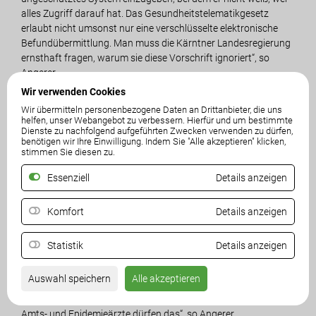
alles Zugriff darauf hat. Das Gesundheitstelematikgesetz
erlaubt nicht umsonst nur eine verschlüsselte elektronische
Befundübermittlung. Man muss die Kärntner Landesregierung
ernsthaft fragen, warum sie diese Vorschrift ignoriert“, so
Angerer.
Wir verwenden Cookies
Die geplante Anonymisierung der Entscheidung verstoße krass
Wir übermitteln personenbezogene Daten an Drittanbieter, die uns
gegen die Patientencharta, zu deren Einhaltung sich das Land
helfen, unser Webangebot zu verbessern. Hierfür und um bestimmte
Dienste zu nachfolgend aufgeführten Zwecken verwenden zu dürfen,
Kärnten verpflichtet hat. In dessen Artikel 16 sei eindeutig
benötigen wir Ihre Einwilligung. Indem Sie "Alle akzeptieren" klicken,
festgelegt, dass jeder Patient das Recht auf Aufklärung über
stimmen Sie diesen zu.
eine Behandlung und deren Risken hat. „Dieses Recht muss
Essenziell
Details anzeigen
umso mehr beachtet mehr, wenn die Behandlung, die Impfung,
nicht freiwillig, sondern zwangsweise erfolgt. Auch im
Ärztegesetz (§ 51) findet sich eine Verpflichtung zur
Komfort
Details anzeigen
persönlichen ärztlichen Aufklärung“, betont Angerer.
Statistik
Details anzeigen
„Üblicherweise wird der Patient vom Arzt seines Vertrauens
aufgeklärt, weil dieser seine Krankheitsgeschichte und alle
Auswahl speichern
Alle akzeptieren
Impf-Ausschließungsgründe kennt. Das hat die
Bundesregierung mit ihrer Impfpflicht aber verhindert. Nur
Amts- und Epidemieärzte dürfen das“, so Angerer.