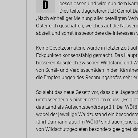
D
beschlossen und wird nun dem Kärnt
Dies teilte Jagdreferent LR Gernot 
„Nach einhelliger Meinung aller beteiligten Ve
Österreich geschaffen, welches auf die Notwe
abzielt und somit insbesondere die Interessen
Keine Gesetzesmaterie wurde in letzter Zeit auf
Eckpunkten konsensfähig gemacht. Das Hauptzi
besseren Ausgleich zwischen Wildstand und W
von Schäl- und Verbissschäden in den Kärntne
die Empfehlungen des Rechnungshofes sehr e
So sieht das neue Gesetz vor, dass die Jägers
umfassender als bisher erstellen muss. „Es gibt
das Land als Aufsichtsbehörde prüft. Der WÖRP 
wobei der jeweilige Waldzustand ein besonderes 
führt Darmann aus. Im WÖRP sind auch jene pote
von Wildschutzgebieten besonders geeignet si