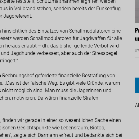
texperte feststellt, Schutzmaßnahmen ergriffen werden
Haus in Vollbrand stehen, sondern bereits der Funkenflug
r Jagdreferent.
P
hinsichtlich des Einsatzes von Schallmodulatoren eine
u
gesetz werden Schallmodulatoren für Jagdwaffen für alle
 heraus erlaubt – dh. das bisher geltende Verbot wird
07
 und Jagdhunde verbessert, aber auch der Stresspegel
ringert.“
 Rechnungshof geforderte finanzielle Bestrafung von
. „Das ist der falsche Weg. Es gibt viele Gründe, warum
 nicht möglich sind. Man muss die Jägerinnen und
ehen, motivieren. Da wären finanzielle Strafen
A
 finden wir gerade in einer so wesentlichen Sache einen
ogischen Gesichtspunkte wie Lebensraum, Biotop,
en“, zeigte sich Darmann erfreut und bedankte sich bei