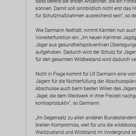
dass bereits bei ersten Anzeichen, die ein Fors
können. Damit soll sinnbildlich nicht erst das 
für Schutzmaßnahmen ausreichend sein“, so de
Wie Darmann festhält, nimmt Kärnten nun auch 
Vorreiterfunktion ein: „Im neuen Kärntner Jagd
Jäger aus gesundheitspräventiven Überlegungen
aufgehoben. Dadurch wird der Schutz für Jäger
für den gesamten Wildbestand wird dadurch ver
Nicht in Frage kommt für LR Darmann eine vom
Jägern für die Nichterfüllung der Abschusspläne
Abschüsse auch beim besten Willen des Jägers
Jäger, die dem Weidwerk in ihrer Freizeit nachg
kontraproduktiv“, so Darmann.
„Im Gegensatz zu allen anderen Bundesländern,
breiten Kompromiss, weil für uns die wildökol
Waldzustand und Wildstand im Vordergrund steh