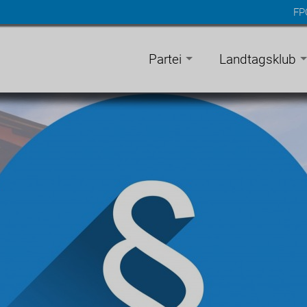
FP
n
gen
Partei
Landtagsklub