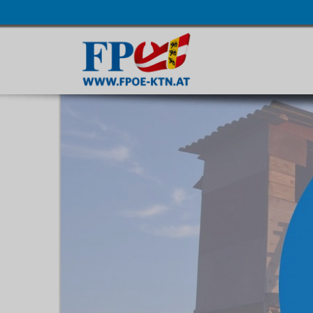
Navigatio
übersprin