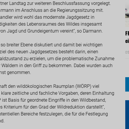
ner Landtag zur weiteren Beschlussfassung vorgelegt.
Darmann im Anschluss an die Regierungssitzung mit.
rhandler wird wohl das modernste Jagdgesetz in
ndigkeiten des Lebensraumes des Wildes insgesamt
 von Jagd und Grundeigentum vereint“, so Darmann.
F
e
 so breiter Ebene diskutiert und damit bei wichtigen
el des neuen Jagdgesetzes besteht darin, einen
05
aldzustand zu erzielen, um die problematische Zunahme
r Wäldern in den Griff zu bekommen. Dabei wurden auch
rnst genommen.
chaft den wildökologischen Raumplan (WÖRP) viel
 klare zeitliche und fachliche Vorgaben, deren Einhaltung
ist Basis für geordnete Eingriffe in den Wildbestand,
Kriterium für den Grad der Wildreduktion darstellt“,
ntiellen Bereiche festzulegen, die für die Festlegung
nd.