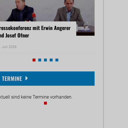
ressekonferenz mit Erwin Angerer
Pressekonferenz
nd Josef Ofner
Michael Reiner 
. Juli 2026
17. Juni 2026
TERMINE
ktuell sind keine Termine vorhanden.