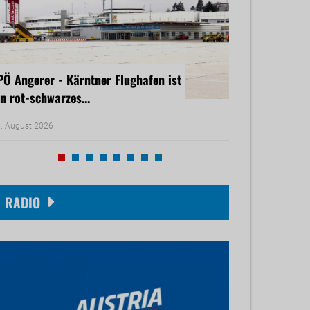
PÖ Angerer - Kärntner Flughafen ist
Freiheitliche B
in rot-schwarzes...
rasches Dürre-H
. August 2026
30. Juli 2026
RADIO