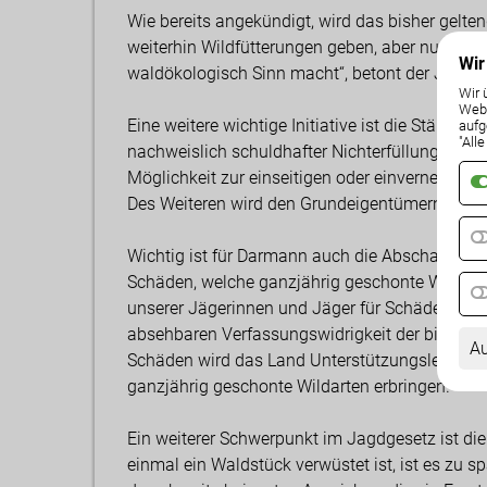
Wie bereits angekündigt, wird das bisher gelte
weiterhin Wildfütterungen geben, aber nur nach
Wir
waldökologisch Sinn macht“, betont der Jagdre
Wir 
Weba
Eine weitere wichtige Initiative ist die Stärku
aufg
"All
nachweislich schuldhafter Nichterfüllung von A
Möglichkeit zur einseitigen oder einvernehmli
Des Weiteren wird den Grundeigentümern ein M
Wichtig ist für Darmann auch die Abschaffung 
Schäden, welche ganzjährig geschonte Wildarte
unserer Jägerinnen und Jäger für Schäden durc
absehbaren Verfassungswidrigkeit der bisheri
Au
Schäden wird das Land Unterstützungsleistung
ganzjährig geschonte Wildarten erbringen.“
Ein weiterer Schwerpunkt im Jagdgesetz ist di
einmal ein Waldstück verwüstet ist, ist es zu s