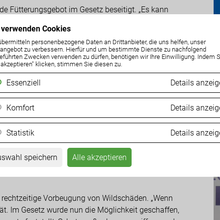
nde Fütterungsgebot im Gesetz beseitigt. „Es kann
 einer behördlichen Prüfung, dass dies wild- und
 verwenden Cookies
ferent.
übermitteln personenbezogene Daten an Drittanbieter, die uns helfen, unser
ngebot zu verbessern. Hierfür und um bestimmte Dienste zu nachfolgend
Ä
ng des Mitspracherechts der Grundeigentümer. „Bei
eführten Zwecken verwenden zu dürfen, benötigen wir Ihre Einwilligung. Indem S
e akzeptieren" klicken, stimmen Sie diesen zu.
d
bschussplänen besteht nun schneller als bisher die
chen Auflösung von Jagdpachtverträgen“, so Darmann.
Essenziell
Details anzei
05
itspracherecht bei der Abschussplanung eingeräumt.
Komfort
Details anzei
der Ersatzpflicht des Jagdausübungsberechtigten für
n (Bär, Wolf etc.) verursachen. Darmann: „Die Haftung
Statistik
Details anzei
h ganzjährig geschontes Wild entfällt aufgrund der
gen gesetzlichen Bestimmung. Zur Abdeckung von
swahl speichern
Alle akzeptieren
en aus einem extra eingerichteten Schadensfonds für
e rechtzeitige Vorbeugung von Wildschäden. „Wenn
pät. Im Gesetz wurde nun die Möglichkeit geschaffen,