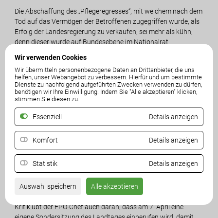
Die Abschaffung des „Pflegeregresses“, mit welchem nach dem
Tod auf das Vermögen der Betroffenen zugegriffen wurde, als
Erfolg der Landesregierung zu verkaufen, sei mehr als kühn,
denn dieser wurde auf Bundesebene im Nationalrat
abgeschafft, weist Angerer die diesbezüglichen falschen
Wir verwenden Cookies
Aussagen Fellners zurück. „Dafür haben SPÖ und ÖVP kein
Wir übermitteln personenbezogene Daten an Drittanbieter, die uns
Wort zu dem von ihnen verursachten Flughafen-Desaster, zur
helfen, unser Webangebot zu verbessern. Hierfür und um bestimmte
Abwanderung, zur Schuldenexplosion und zu den fehlenden
Dienste zu nachfolgend aufgeführten Zwecken verwenden zu dürfen,
benötigen wir Ihre Einwilligung. Indem Sie "Alle akzeptieren" klicken,
Reformen in Kärnten verloren! Auch das Desaster der
stimmen Sie diesen zu.
ungezügelten Zuwanderung mit allen Problemen, die man
damit importiert hat, ist für SPÖ und ÖVP kein Thema – obwohl
Essenziell
Details anzeigen
die Massenzuwanderung unser Gesundheits- und
Sozialsystem massiv überlastet hat und die Sicherheit der
Komfort
Details anzeigen
Österreicher gefährdet!“ Ebenso sei das neue
Kindergartengesetz ein völliger Bauchfleck - es gibt massive
Statistik
Details anzeigen
Finanzierungsprobleme für die Gemeinden und private
Kindergärten müssen schließen. Auch die Jahrhundertchance
Koralmbahn wurde von der Landesregierung völlig verschlafen.
Auswahl speichern
Alle akzeptieren
Kritik übt der FPÖ-Chef auch daran, dass am 7. April eine
eigene Sondersitzung des Landtages einberufen wird, damit