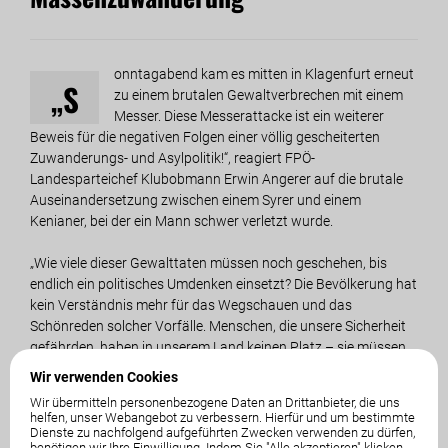
onntagabend kam es mitten in Klagenfurt erneut
„S
zu einem brutalen Gewaltverbrechen mit einem
Messer. Diese Messerattacke ist ein weiterer
Beweis für die negativen Folgen einer völlig gescheiterten
Zuwanderungs- und Asylpolitik!“, reagiert FPÖ-
Landesparteichef Klubobmann Erwin Angerer auf die brutale
Auseinandersetzung zwischen einem Syrer und einem
Kenianer, bei der ein Mann schwer verletzt wurde.
„Wie viele dieser Gewalttaten müssen noch geschehen, bis
endlich ein politisches Umdenken einsetzt? Die Bevölkerung hat
kein Verständnis mehr für das Wegschauen und das
Schönreden solcher Vorfälle. Menschen, die unsere Sicherheit
gefährden, haben in unserem Land keinen Platz – sie müssen
konsequent abgeschoben werden“, fordert Angerer. Das
Wir verwenden Cookies
jüngste Urteil des Europäischen Gerichtshofs zur Einstufung
Wir übermitteln personenbezogene Daten an Drittanbieter, die uns
sicherer Herkunftsstaaten sei dazu wenig hilfreich.
helfen, unser Webangebot zu verbessern. Hierfür und um bestimmte
Abschiebungen würden damit noch schwieriger gemacht und
Dienste zu nachfolgend aufgeführten Zwecken verwenden zu dürfen,
benötigen wir Ihre Einwilligung. Indem Sie "Alle akzeptieren" klicken,