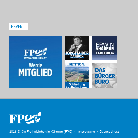
THEMEN
2026 © Die Freiheitlichen in Kärnten (FPÖ) •
Impressum
•
Datenschutz