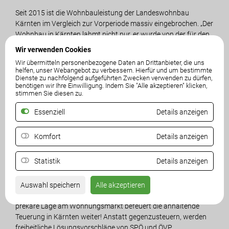
Seit 2015 ist die Wohnbauleistung der Landeswohnbau
Kärnten im Vergleich zur Vorperiode massiv eingebrochen. „Der
Wohnbau in Kärnten lahmt nicht nur, er wurde von der für den
Wohnbau verantwortlichen SPÖ-Referentin Gaby Schaunig
Wir verwenden Cookies
mehr als halbiert. Während im Zeitraum 2005 bis 2014 noch
Wir übermitteln personenbezogene Daten an Drittanbieter, die uns
insgesamt 2.992 Wohnungen erstbezogen wurden, waren es
helfen, unser Webangebot zu verbessern. Hierfür und um bestimmte
von 2015 bis 2024 nur noch 1.057 Wohnungen, das ist ein
Dienste zu nachfolgend aufgeführten Zwecken verwenden zu dürfen,
benötigen wir Ihre Einwilligung. Indem Sie "Alle akzeptieren" klicken,
historisches Minus von rund 65 Prozent! Diese Zahlen kann
stimmen Sie diesen zu.
man nicht beschönigen. Sie bestätigen auch, was wir aus den
jüngsten Daten der Statistik Austria wissen: Kärnten kommt
Essenziell
Details anzeigen
bei den Neubauten nicht vom Fleck und ist nur mehr Vorletzter
unter allen Bundesländern“, so Angerer.
Komfort
Details anzeigen
Der FPÖ-Chef weiter: „Fast gebetsmühlenartig weisen wir seit
Statistik
Details anzeigen
Jahren auf den Stillstand im sozialen Wohnbau hin. Dazu
kommt, dass seit 2018 rund 700 gemeinnützige Wohnungen
freigegeben sind, aber nicht gebaut wurden. Diese Wohnungen
Auswahl speichern
Alle akzeptieren
fehlen am Markt, das treibt die Mieten weiter nach oben – die
prekäre Lage am Wohnungsmarkt befeuert die anhaltende
Teuerung in Kärnten weiter! Anstatt gegenzusteuern, werden
freiheitliche Lösungsvorschläge von SPÖ und ÖVP