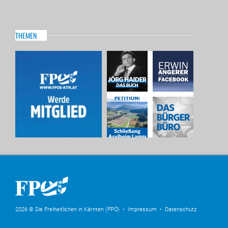
THEMEN
2026 © Die Freiheitlichen in Kärnten (FPÖ) •
Impressum
•
Datenschutz