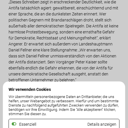
„Dieses Schreiben zeigt in erschreckender Deutlichkeit, wie die
Antifa tatsächlich agiert: gewaltbereit, einschüchternd und mit
einer Sprache, die an die dunkelsten Zeiten erinnert. Wer
politischen Gegnern mit Brandanschlägen droht, stellt sich
außerhalb aller demokratischen Spielregeln. Die Antifa ist keine
harmlose Protestbewegung, sondern eine ernsthafte Gefahr
für Demokratie, Rechtsstaat und Meinungsfreiheit“, erklärt
Angerer. Er erwartet sich außerdem von Landeshauptmann
Daniel Fellner eine klare Stellungnahme: „Wir erwarten uns,
dass sich Daniel Fellner unmissverständlich von den Aktionen
der Antifa distanziert. Sein Vorgänger Peter Kaiser sollte
ebenfalls endlich die Gefahr erkennen, die von der Antifa für
unsere demokratische Gesellschaft ausgeht, anstatt den
betroffenen Unternehmer zu belehren.“
Wir verwenden Cookies
Für Klubobmann-Stv. und Sicherheitssprecher Ofner ist klar: „Es
Wir übermitteln personenbezogene Daten an Drittanbieter, die uns
braucht endlich ein Verbot der politischen Antifa ebenso wie
helfen, unser Webangebot zu verbessern. Hierfür und um bestimmte
des politischen Islams. Die Bundesregierung und insbesondere
Dienste zu nachfolgend aufgeführten Zwecken verwenden zu dürfen,
benötigen wir Ihre Einwilligung. Indem Sie "Alle akzeptieren" klicken,
Justizministerin Anna Sporrer müssen endlich aufhören, auf
stimmen Sie diesen zu.
dem linken Auge blind zu sein. Wer behauptet, die Antifa als
Organisation nicht zu kennen oder deren Gefährlichkeit
Essenziell
Details anzeigen