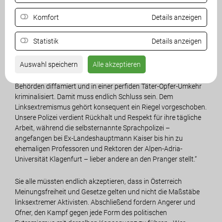
herunterspielt, verharmlost linksextremistische Gewalt.“
Komfort
Details anzeigen
Für Klubobmann-Stellvertreter Josef Ofner bestätigt der
aktuelle Vorfall auch die Warnungen der Freiheitlichen im
Statistik
Details anzeigen
Zusammenhang mit den Ereignissen rund um den
Peršmanhof: „Wir haben von Anfang an darauf hingewiesen,
Auswahl speichern
Alle akzeptieren
dass die Antifa die Gedenkstätte für politische Agitation
missbraucht. Gleichzeitig wurden unsere Polizisten und
Behörden diffamiert und in einer perfiden Täter-Opfer-Umkehr
kriminalisiert. Damit muss endlich Schluss sein. Dem
Linksextremismus gehört konsequent ein Riegel vorgeschoben.
Unsere Polizei verdient Rückhalt und Respekt für ihre tägliche
Arbeit, während die selbsternannte Sprachpolizei –
angefangen bei Ex-Landeshauptmann Kaiser bis hin zu
ehemaligen Professoren und Rektoren der Alpen-Adria-
Universität Klagenfurt – lieber andere an den Pranger stellt.“
Sie alle müssten endlich akzeptieren, dass in Österreich
Meinungsfreiheit und Gesetze gelten und nicht die Maßstäbe
linksextremer Aktivisten. Abschließend fordern Angerer und
Ofner, den Kampf gegen jede Form des politischen