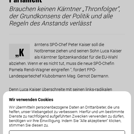
Brauchen keinen Kärntner „Thronfolger“,
der Grundkonsens der Politik und alle
Regeln des Anstands verlässt
ärntens SPÖ-Chef Peter Kaiser soll die
„K
Notbremse ziehen und seinen Sohn Luca Kaiser
als Kärntner Spitzenkandidat für die EU-Wahl
abziehen. Wenn er es nicht tut, muss die neue SPÖ-Chefin
Pamela Rendi-Wagner eingreifen “, fordert FPÖ-
Landesparteichef Klubobmann Mag. Gernot Darmann.
Denn Luca Kaiser überschreite mit seinen links-radikalen
Aussagen den Grundkonsens der Politik und alle Regeln des
Wir verwenden Cookies
Anstands. „Wer wie Luca Kaiser die Fäkalsprache gegen
Wir übermitteln personenbezogene Daten an Drittanbieter, die uns
politische Mitbewerber wählt, die ganze Republik und deren
helfen, unser Webangebot zu verbessern. Hierfür und um bestimmte
Bürger verunglimpft und kriminalisiert sowie offen für die
Dienste zu nachfolgend aufgeführten Zwecken verwenden zu dürfen,
Freigabe von Drogen eintritt, hat sich für eine politische
benötigen wir Ihre Einwilligung. Indem Sie "Alle akzeptieren" klicken,
stimmen Sie diesen zu.
Spitzenposition disqualifiziert“,so Darmann.