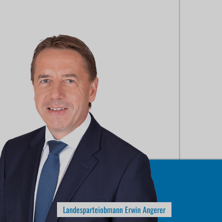
Landesparteiobmann Erwin Angerer