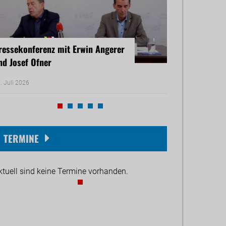
ressekonferenz mit Erwin Angerer
Pressekonferenz
nd Josef Ofner
Michael Reiner 
. Juli 2026
17. Juni 2026
TERMINE
ktuell sind keine Termine vorhanden.