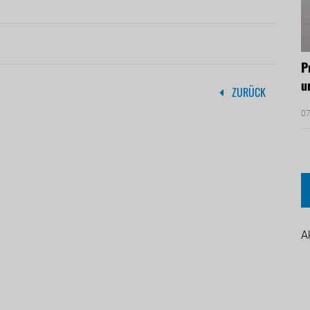
P
u
ZURÜCK
07
A