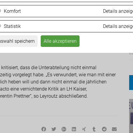
Komfort
Details anzei
der Gesundheitsreferentin LHStv. Prettner aus dem Jahr
en bzw. einzustellen. Nur der zuständigen Abteilung ist
Statistik
Details anzei
stoppt wurde. Allein dieses Beispiel zeigt die
Ä
t den wirklichen Problemen des Landes umzugehen. 20
d
swahl speichern
Alle akzeptieren
roblem weder damals noch heute erkannt hat“, bekräftigt
05
kritisiert, dass die Unterabteilung nicht einmal
itig vorgelegt habe. „Es verwundert, wie man mit einer
ch heben will und dann nicht einmal die jährlichen
cto eine vernichtende Kritik an LH Kaiser,
entin Prettner“, so Leyroutz abschließend.