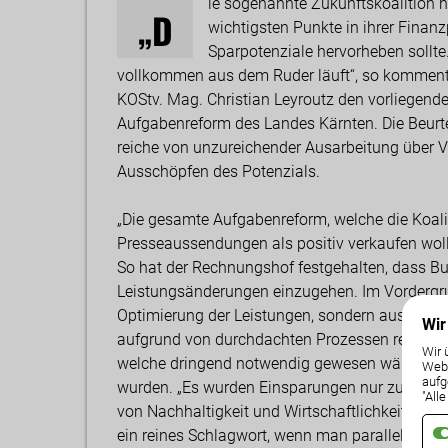
ie sogenannte Zukunftskoalition h
„D
wichtigsten Punkte in ihrer Finanzp
Sparpotenziale hervorheben sollte.
vollkommen aus dem Ruder läuft“, so kommenti
KOStv. Mag. Christian Leyroutz den vorliegend
Aufgabenreform des Landes Kärnten. Die Beurt
reiche von unzureichender Ausarbeitung über V
Ausschöpfen des Potenzials.
„Die gesamte Aufgabenreform, welche die Koali
Presseaussendungen als positiv verkaufen wollte, 
So hat der Rechnungshof festgehalten, dass B
Leistungsänderungen einzugehen. Im Vordergru
Optimierung der Leistungen, sondern ausschlie
Wir
aufgrund von durchdachten Prozessen realisier
Wir 
welche dringend notwendig gewesen wären, s
Weba
aufg
wurden. „Es wurden Einsparungen nur zu Laste
"All
von Nachhaltigkeit und Wirtschaftlichkeit. Das
ein reines Schlagwort, wenn man parallel zwei