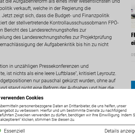
at die Aufgabenreform als eines ihrer wesentlichsten und
olitik verkauft, welche in der Regierung die
 Jetzt zeigt sich, dass die Budget- und Finanzpolitik
ert der stellvertretende Kontrollausschussobmann FPÖ-
en Bericht des Landesrechnungshofes zur
F
eilung des Landesrechnungshofes zur Projektprüfung
e
ernachlässigung der Aufgabenkritik bis hin zu nicht
05
tion in unzähligen Pressekonferenzen und
ist nichts als eine leere Luftblase“, kritisiert Leyroutz.
udgetpositionen nur pauschal gekürzt wurden, ohne auf
nd stand nicht eine Reform der Aufgaben und hier die
ßlich ein Einsparungsziel. Einsparungen wurden nicht
 verwenden Cookies
t und nicht auf der Grundlage von Reformvorschlägen,
übermitteln personenbezogene Daten an Drittanbieter, die uns helfen, unser
ondern nur indem Bürgern Leistungen weggenommen
ngebot zu verbessern. Hierfür und um bestimmte Dienste zu nachfolgend
eführten Zwecken verwenden zu dürfen, benötigen wir Ihre Einwilligung. Indem S
n der Kärntner Bevölkerung durchgeführt, kein Thema
e akzeptieren" klicken, stimmen Sie diesen zu.
 Schlagwort Wirkungsorientierung der Verwaltung bleibt
Essenziell
Details anzei
 aufeinander nicht abgestimmte Reformen verfolgt“,