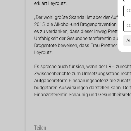
erklärt Leyroutz.
„Der wohl größte Skandal ist aber der Auftrag 
2015, die Alkohol-und Drogenprävention zu kürz
es zu verdanken, dass dieser Irrweg Prettners ge
Unfähigkeit der Gesundheitsreferentin auf, mi
Au
Drogentote beweisen, dass Frau Prettner das P
Leyroutz.
Es spreche auch für sich, wenn der LRH zurecht 
Zwischenberichte zum Umsetzungsstand rechtze
Aufgabenreform Einsparungspotenziale zusätzli
budgetären Auswirkungen darstellen kann. De fa
Finanzreferentin Schaunig und Gesundheitsrefer
Teilen