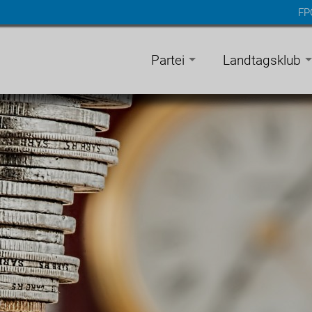
FP
n
gen
Partei
Landtagsklub