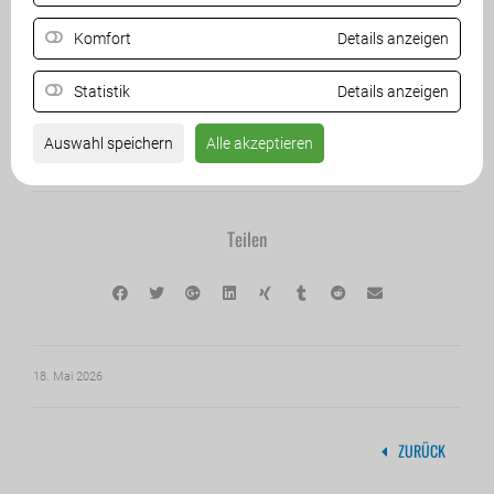
Sprengel unbesetzt sind, muss es auch unter Einbeziehung der
Fondkrankenhäuser einen Pool von Ärzten geben, die
Komfort
Details anzeigen
einspringen“, fordert der 2. Landtagspräsident. Hier sieht
Staudacher die Kärntner Landesregierung gefordert. „Die
Statistik
Details anzeigen
Vogel-Strauß-Politik der SPÖ schadet lediglich der Kärntner
Bevölkerung“, so Staudacher abschließend.
Auswahl speichern
Alle akzeptieren
Teilen
18. Mai 2026
ZURÜCK