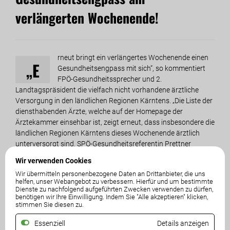
verlängerten Wochenende!
rneut bringt ein verlängertes Wochenende einen
„E
Gesundheitsengpass mit sich“, so kommentiert
FPÖ-Gesundheitssprecher und 2.
Landtagspräsident die vielfach nicht vorhandene ärztliche
Versorgung in den ländlichen Regionen Kärntens. „Die Liste der
diensthabenden Ärzte, welche auf der Homepage der
Ärztekammer einsehbar ist, zeigt erneut, dass insbesondere die
ländlichen Regionen Kärntens dieses Wochenende ärztlich
unterversorgt sind. SPÖ-Gesundheitsreferentin Prettner
schafft es seit Jahren nicht, diesem Problem an Feiertagen und
Wir verwenden Cookies
Wochenenden Herr zu werden“, so Staudacher. Abermals fallen
Wir übermitteln personenbezogene Daten an Drittanbieter, die uns
leider die Bezirke Spittal und Hermagor besonders negativ auf.
helfen, unser Webangebot zu verbessern. Hierfür und um bestimmte
Dienste zu nachfolgend aufgeführten Zwecken verwenden zu dürfen,
benötigen wir Ihre Einwilligung. Indem Sie "Alle akzeptieren" klicken,
„Es braucht endlich eine landesübergreifende
stimmen Sie diesen zu.
Koordinationsstelle. Denn es kann nicht sein, dass im
ländlichen Raum tagelang kein Arzt erreichbar ist. Wenn
Essenziell
Details anzeigen