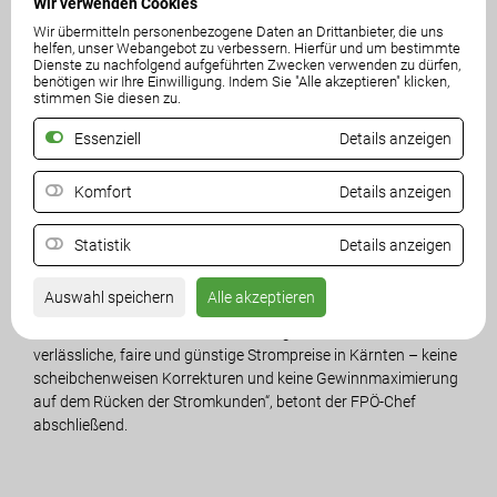
Wir verwenden Cookies
steigender Grundgebühr. „Diese Tarife sind nichts anderes als
eine kleine Korrektur auf öffentlichen Druck, aber von einem
Wir übermitteln personenbezogene Daten an Drittanbieter, die uns
helfen, unser Webangebot zu verbessern. Hierfür und um bestimmte
fairen und günstigen Strompreis sind wir noch meilenweit
Dienste zu nachfolgend aufgeführten Zwecken verwenden zu dürfen,
entfernt. Dass die SPÖ-geführte Landesregierung hier weiterhin
benötigen wir Ihre Einwilligung. Indem Sie "Alle akzeptieren" klicken,
stimmen Sie diesen zu.
untätig zuschaut, ist ein Skandal. Es ist außerdem
beschämend und ein Armutszeugnis für die
Essenziell
Details anzeigen
Eigentümervertreter sowie das Kelag-Management, dass erst
aufgrund der Klagen der Arbeiterkammer eine Rückerstattung
Komfort
Details anzeigen
erfolgt“, so Angerer.
Das Land Kärnten ist Miteigentümer der Kelag und hätte schon
Statistik
Details anzeigen
längst für eine echte Entlastung sorgen können. „Stattdessen
kassiert die rot-schwarze Landesregierung bei den Kelag-
Auswahl speichern
Alle akzeptieren
Rekordgewinnen mit und lässt die Menschen und
Unternehmen eiskalt im Stich! Wir sagen: Es braucht endlich
verlässliche, faire und günstige Strompreise in Kärnten – keine
scheibchenweisen Korrekturen und keine Gewinnmaximierung
auf dem Rücken der Stromkunden“, betont der FPÖ-Chef
abschließend.