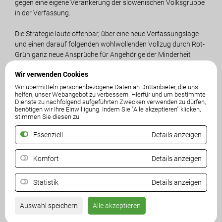
gegen eine eigene Verankerung der slowenischen Volksgruppe
in der Verfassung.
Die Strategie laute offenbar, über eine neue Verfassungslage
und einen darauf folgenden wohlwollenden Vollzug durch Rot-
Grün ganz neue Ansprüche für Angehörige der Minderheit
durchsetzen zu können. „Die Mehrheitsbevölkerung darf dann
Wir verwenden Cookies
alle zusätzlichen Wünsche der slowenischen Funktionäre
finanzieren“, so Darmann. Im Zuge der Ortstafellösung sei von
Wir übermitteln personenbezogene Daten an Drittanbieter, die uns
helfen, unser Webangebot zu verbessern. Hierfür und um bestimmte
den Slowenen versprochen worden, keine weiteren
Dienste zu nachfolgend aufgeführten Zwecken verwenden zu dürfen,
Forderungen zu erheben. „Dieses Versprechen wird
benötigen wir Ihre Einwilligung. Indem Sie "Alle akzeptieren" klicken,
stimmen Sie diesen zu.
offensichtlich gebrochen! Plötzlich stehen ganz neue
Forderungen auf der Tagesordnung, wie die generelle
Essenziell
Details anzeigen
Kundmachung von Gesetzen und amtlichen Mitteilungen in
Slowenisch. Da dauert es nicht mehr lang, bis eine
Komfort
Details anzeigen
Bescheidausstellung in slowenischer Sprache gefordert wird,
mit erheblichen Kosten für die Landesverwaltung.“
Statistik
Details anzeigen
Die neuen Begehrlichkeiten müssen für SPÖ, Grüne und ÖVP
eine Warnung sein. „Mit unserer Verfassung spielt man nicht!
Auswahl speichern
Alle akzeptieren
Nicht umsonst war es ein Prinzip der SP-Landeshauptmänner
Leopold Wagner und Hans Sima, Verfassungsänderungen nur