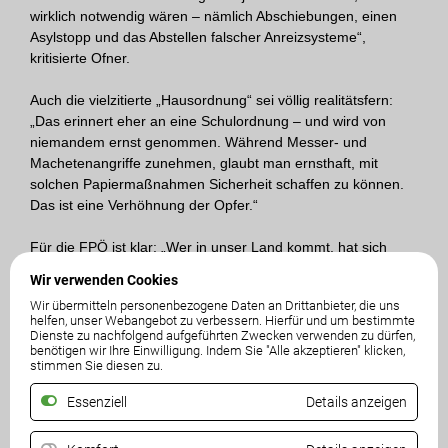
wirklich notwendig wären – nämlich Abschiebungen, einen
Asylstopp und das Abstellen falscher Anreizsysteme“,
kritisierte Ofner.
Auch die vielzitierte „Hausordnung“ sei völlig realitätsfern:
„Das erinnert eher an eine Schulordnung – und wird von
niemandem ernst genommen. Während Messer- und
Machetenangriffe zunehmen, glaubt man ernsthaft, mit
solchen Papiermaßnahmen Sicherheit schaffen zu können.
Das ist eine Verhöhnung der Opfer.“
Für die FPÖ ist klar: „Wer in unser Land kommt, hat sich
anzupassen – wer sich nicht an unsere Gesetze hält, ist
Wir verwenden Cookies
abzuschieben. So einfach ist das.“ Ofner verwies zudem auf
Wir übermitteln personenbezogene Daten an Drittanbieter, die uns
aktuelle Zahlen des österreichischen Integrationsfonds:
helfen, unser Webangebot zu verbessern. Hierfür und um bestimmte
„Jeder vierte Asylwerber bricht den Deutschkurs ab, zwei von
Dienste zu nachfolgend aufgeführten Zwecken verwenden zu dürfen,
benötigen wir Ihre Einwilligung. Indem Sie "Alle akzeptieren" klicken,
drei sind Analphabeten – vor allem jene, die aus Syrien oder
stimmen Sie diesen zu.
Afghanistan kommen. Sie können die rot/schwarze
Hausordnung nicht einmal lesen.“ Die Politik von SPÖ und
Essenziell
Details anzeigen
ÖVP sei auf ganzer Linie gescheitert.