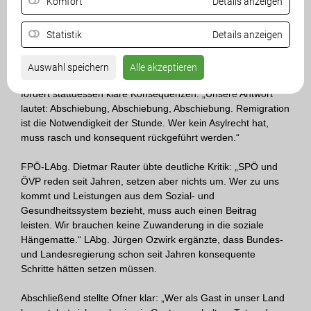
Komfort
Details anzeigen
Auch FPÖ-LAbg. Markus di Bernardo sieht in der Maßnahme
reinen Aktionismus: „Diese Hausordnung löst kein einziges
Statistik
Details anzeigen
Problem. Sie ist der Versuch, Aktivität vorzutäuschen,
nachdem SPÖ und ÖVP jahrelang versagt haben. Die
Bevölkerung braucht Sicherheit, Klarheit und eine Politik, die
Auswahl speichern
Alle akzeptieren
ihre Interessen vertritt - nicht Kindergartenpolitik.“ Die FPÖ
fordert stattdessen klare Konsequenzen: „Unsere Antwort
lautet: Abschiebung, Abschiebung, Abschiebung. Remigration
ist die Notwendigkeit der Stunde. Wer kein Asylrecht hat,
muss rasch und konsequent rückgeführt werden.“
FPÖ-LAbg. Dietmar Rauter übte deutliche Kritik: „SPÖ und
ÖVP reden seit Jahren, setzen aber nichts um. Wer zu uns
kommt und Leistungen aus dem Sozial- und
Gesundheitssystem bezieht, muss auch einen Beitrag
leisten. Wir brauchen keine Zuwanderung in die soziale
Hängematte.“ LAbg. Jürgen Ozwirk ergänzte, dass Bundes-
und Landesregierung schon seit Jahren konsequente
Schritte hätten setzen müssen.
Abschließend stellte Ofner klar: „Wer als Gast in unser Land