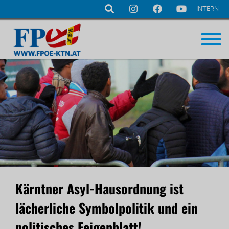
INTERN
Navigation
überspringen
Kärntner Asyl-Hausordnung ist
lächerliche Symbolpolitik und ein
politisches Feigenblatt!