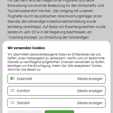
Für Darmann sind der Klagenfurter Flughafen und seine
Entwicklung von enormer Bedeutung für den Wirtschafts- und
Tourismusstandort Kärnten. „Der Umgang mit unserem
Flughafen durch die politischen Verantwortungsträger ist ein
Skandal, die notwendige Investitionsentscheidung wurde
jahrelang verschleppt. Auf Basis von Expertengutachten wurde
bereits im Jahr 2014 in der Regierung beschlossen, ein
´Incoming-Konzept´ zur Erreichung der notwendigen
Passagierzahlen von zumindest 500.000 pro Jahr zu
Wir verwenden Cookies
erarbeiten und umzusetzen. Nunmehr müssen wir feststellen,
dass dieses Maßnahmenpaket nicht umgesetzt wurde.
Wir übermitteln personenbezogene Daten an Drittanbieter, die uns
helfen, unser Webangebot zu verbessern. Hierfür und um bestimmte
Flughafendirektor Schintlmeister wird von der Politik völlig
Dienste zu nachfolgend aufgeführten Zwecken verwenden zu dürfen,
alleine im Regen stehen gelassen“, so der FPÖ-Chef.
benötigen wir Ihre Einwilligung. Indem Sie "Alle akzeptieren" klicken,
stimmen Sie diesen zu.
Die traurige Konsequenz sei, dass der Kärnten Airport im Jahr
Essenziell
Details anzeigen
2017 durch den Wegfall der Berlin-Flüge sogar weit unter
200.000 Passagiere sinken wird. „Wird der Flughafen weitere
öffentliche Finanzspritzen benötigen, um den Flugbetrieb
Komfort
Details anzeigen
ordnungsgemäß aufrechterhalten zu können? Darauf müssen
Kaiser und Schaunig Antworten geben.“
Statistik
Details anzeigen
Zum Thema Privatisierung hält Darmann fest, dass die