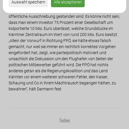
Auswahl speichern
Alle akzeptieren
Freiheitlichen immer für einen starken Partner im Bereich
„Flughafenbetrieb“ und eine EU-rechtlich notwendige
öffentliche Ausschreibung gestanden sind. Es könne nicht sein,
dass man einem Investor 75 Prozent einer Gesellschaft um
kolportierte 10 Mio. Euro überlässt, welche Grundstücke im
Kärntner Zentralraum im Wert von rund 200 Mio. Euro besitzt.
„Allein der Vorwurf in Richtung FPÖ, sie hätte etwas falsch
gemacht, nur weil sie immer ein rechtlich korrektes Vorgehen
eingefordert hat, zeigt, wie parteipolitisch motiviert und
unsachlich die Diskussion um den Flughafen von Seiten der
politischen Mitbewerber geführt wird. Die FPÖ hat nichts
anderes getan als die Regierungskoalition und das Land
Kärnten vor einem weiteren schweren Fehler, den Kaiser,
Schaunig und Co in ihrem Machtrausch begangen hätten, zu
bewahren“, hält Darmann fest.
Teilen