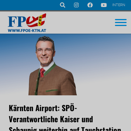
INTERN
Navigation
überspringen
Kärnten Airport: SPÖ-
Verantwortliche Kaiser und
Schaunig weiterhin auf Tauchstation