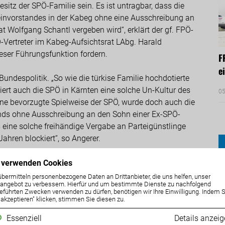
esitz der SPÖ-Familie sein. Es ist untragbar, dass die
leinvorstandes in der Kabeg ohne eine Ausschreibung an
 Wolfgang Schantl vergeben wird“, erklärt der gf. FPÖ-
-Vertreter im Kabeg-Aufsichtsrat LAbg. Harald
ieser Führungsfunktion fordern.
F
e
Bundespolitik. „So wie die türkise Familie hochdotierte
ciert auch die SPÖ in Kärnten eine solche Un-Kultur des
05
ne bevorzugte Spielweise der SPÖ, wurde doch auch die
nds ohne Ausschreibung an den Sohn einer Ex-SPÖ-
 eine solche freihändige Vergabe an Parteigünstlinge
ahren blockiert“, so Angerer.
Schantl in der Kabeg genügend Zeit für eine neue Aufgabe
 verwenden Cookies
nieren und soll das neue Traumazentrum in Klagenfurt,
übermitteln personenbezogene Daten an Drittanbieter, die uns helfen, unser
ngebot zu verbessern. Hierfür und um bestimmte Dienste zu nachfolgend
it dem UKH, realisieren. Da hört man seit Jahren nichts
eführten Zwecken verwenden zu dürfen, benötigen wir Ihre Einwilligung. Indem S
ntl jetzt noch einen weiteren Führungsjob erhalten soll.“
e akzeptieren" klicken, stimmen Sie diesen zu.
Essenziell
Details anzei