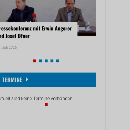
ressekonferenz mit Erwin Angerer
Pressekonferenz
nd Josef Ofner
Michael Reiner 
. Juli 2026
17. Juni 2026
TERMINE
ktuell sind keine Termine vorhanden.