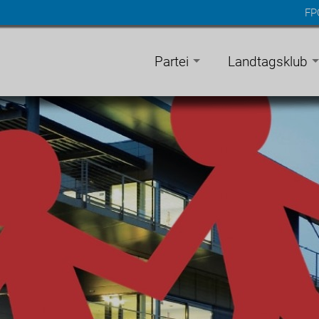
FP
n
gen
Partei
Landtagsklub