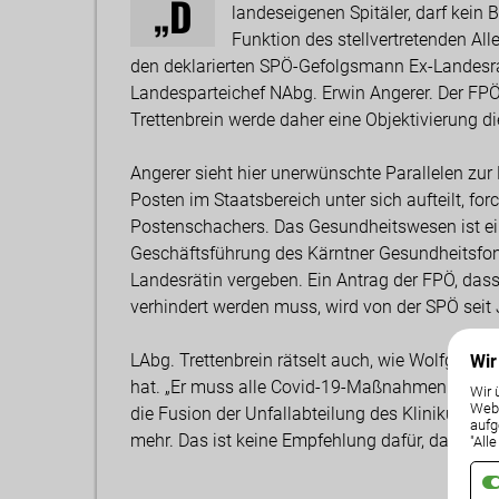
„D
landeseigenen Spitäler, darf kein B
Funktion des stellvertretenden Al
den deklarierten SPÖ-Gefolgsmann Ex-Landesrat
Landesparteichef NAbg. Erwin Angerer. Der FPÖ
Trettenbrein werde daher eine Objektivierung d
Angerer sieht hier unerwünschte Parallelen zur 
Posten im Staatsbereich unter sich aufteilt, for
Postenschachers. Das Gesundheitswesen ist ei
Geschäftsführung des Kärntner Gesundheitsfo
Landesrätin vergeben. Ein Antrag der FPÖ, dass
verhindert werden muss, wird von der SPÖ seit J
LAbg. Trettenbrein rätselt auch, wie Wolfgang 
Wir
hat. „Er muss alle Covid-19-Maßnahmen koordi
Wir 
Weba
die Fusion der Unfallabteilung des Klinikums m
aufg
mehr. Das ist keine Empfehlung dafür, dass Scha
"All