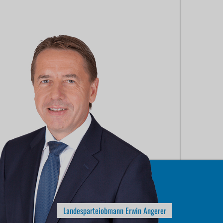
Landesparteiobmann Erwin Angerer