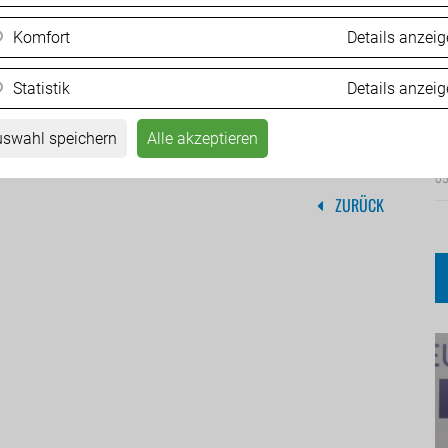
Komfort
Details anzei
Statistik
Details anzei
Ä
d
swahl speichern
Alle akzeptieren
05
ZURÜCK