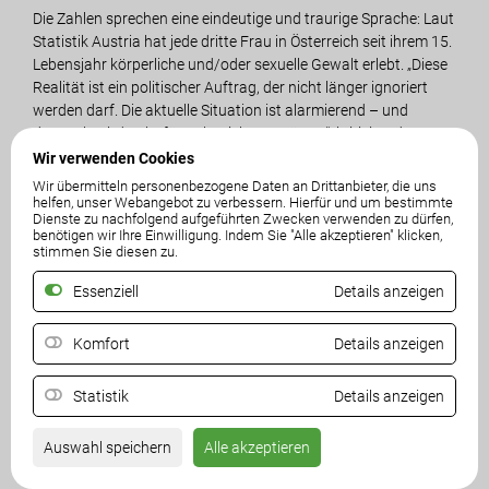
Die Zahlen sprechen eine eindeutige und traurige Sprache: Laut
Statistik Austria hat jede dritte Frau in Österreich seit ihrem 15.
Lebensjahr körperliche und/oder sexuelle Gewalt erlebt. „Diese
Realität ist ein politischer Auftrag, der nicht länger ignoriert
werden darf. Die aktuelle Situation ist alarmierend – und
dennoch wird Jahr für Jahr vieles verzögert“, kritisiert der
Frauensprecher der FPÖ Kärnten, LAbg. Markus di Bernardo.
Wir verwenden Cookies
„Die Dunkelziffer ist hoch, und die bestehenden
Wir übermitteln personenbezogene Daten an Drittanbieter, die uns
Schutzmaßnahmen reichen schlicht nicht aus.“
helfen, unser Webangebot zu verbessern. Hierfür und um bestimmte
Dienste zu nachfolgend aufgeführten Zwecken verwenden zu dürfen,
benötigen wir Ihre Einwilligung. Indem Sie "Alle akzeptieren" klicken,
Gerade in Kärnten zeigt ein aktueller Bericht von ORF Kärnten,
stimmen Sie diesen zu.
wie dringlich das Thema ist: Im Gewaltschutzzentrum des
Essenziell
Details anzeigen
Bundeslandes wurden im Vorjahr rund 1.400 Fälle von
Übergriffen gemeldet. Trotz des bestehenden Angebots wissen
viele Betroffene nicht, wohin sie sich im Ernstfall wenden
Komfort
Details anzeigen
können. „Es ist ein politisches Versagen, wenn Frauen im
Ernstfall nicht wissen, wohin sie sich wenden können. Wir
Statistik
Details anzeigen
brauchen massive Informationskampagnen, damit jede Frau in
Österreich die Hilfsangebote kennt - nicht nur während einer
Auswahl speichern
Alle akzeptieren
16-tägigen Aktion, sondern ganzjährig“, fordert di Bernardo.