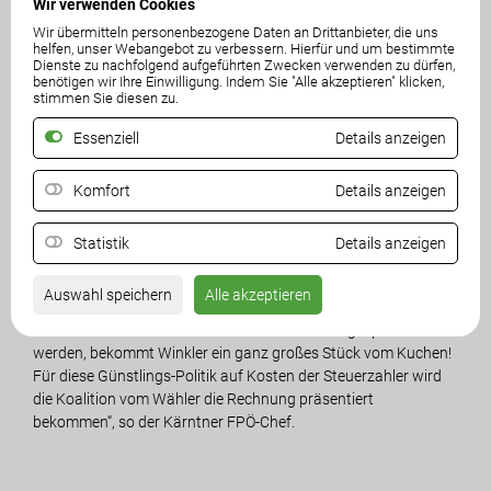
Wir verwenden Cookies
schlecht geredet. Jetzt hält er selbst ungeniert die Hände auf
und wird für seine ´Arbeit´ als Polit-Literat und Kärnten-
Wir übermitteln personenbezogene Daten an Drittanbieter, die uns
helfen, unser Webangebot zu verbessern. Hierfür und um bestimmte
Beschimpfer fürstlich belohnt“, kritisiert Darmann. Es zeuge
Dienste zu nachfolgend aufgeführten Zwecken verwenden zu dürfen,
von der völligen Abgehobenheit von SPÖ, ÖVP und Grünen,
benötigen wir Ihre Einwilligung. Indem Sie "Alle akzeptieren" klicken,
dass sie die Bevölkerung für ihren Sparkurs bluten lassen, aber
stimmen Sie diesen zu.
ihr genehme Literaten dafür mit umso höheren Summen
Essenziell
Details anzeigen
unterstützen.
Komfort
Details anzeigen
Auch die Bewertung des Vorlasses sei massiv zu hinterfragen,
wenn man sich ansehe, dass etwa der Vorlass des weit
renommierteren Schriftsteller Peter Handke um etwa die
Statistik
Details anzeigen
gleiche Summe (500.000 Euro) von der österreichischen
Nationalbibliothek angekauft wurde. „Während das
Auswahl speichern
Alle akzeptieren
Kulturbudget laufend gekürzt wird und junge Künstler sowie
volkskulturelle Vereine mit einem Butterbrot abgespeist
werden, bekommt Winkler ein ganz großes Stück vom Kuchen!
Für diese Günstlings-Politik auf Kosten der Steuerzahler wird
die Koalition vom Wähler die Rechnung präsentiert
bekommen“, so der Kärntner FPÖ-Chef.