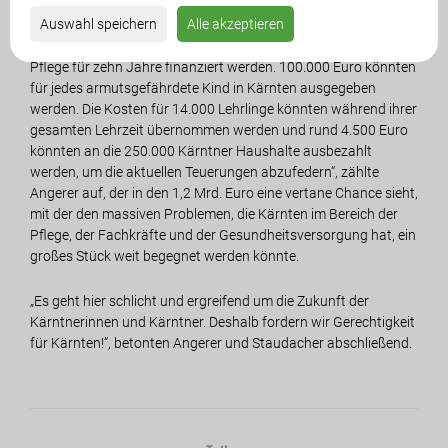
Kärnten: „Es fehlt immer noch über eine Milliarde Euro. Geld, mit
Auswahl speichern
Alle akzeptieren
dem in Kärnten vieles geplant und gemacht werden könnte:
Rund 5.000 Kurzzeit- und Übergangsbetten könnten in der
Pflege für zehn Jahre finanziert werden. 100.000 Euro könnten
für jedes armutsgefährdete Kind in Kärnten ausgegeben
werden. Die Kosten für 14.000 Lehrlinge könnten während ihrer
gesamten Lehrzeit übernommen werden und rund 4.500 Euro
könnten an die 250.000 Kärntner Haushalte ausbezahlt
werden, um die aktuellen Teuerungen abzufedern“, zählte
Angerer auf, der in den 1,2 Mrd. Euro eine vertane Chance sieht,
mit der den massiven Problemen, die Kärnten im Bereich der
Pflege, der Fachkräfte und der Gesundheitsversorgung hat, ein
großes Stück weit begegnet werden könnte.
„Es geht hier schlicht und ergreifend um die Zukunft der
Kärntnerinnen und Kärntner. Deshalb fordern wir Gerechtigkeit
für Kärnten!“, betonten Angerer und Staudacher abschließend.