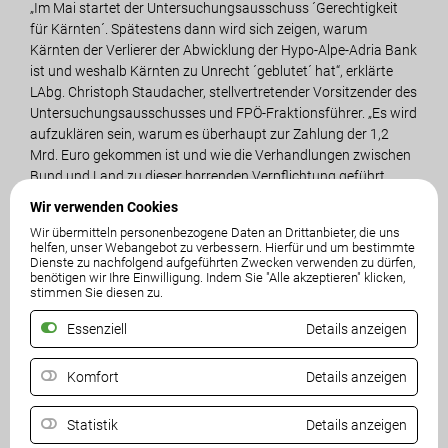
„Im Mai startet der Untersuchungsausschuss ´Gerechtigkeit
für Kärnten´. Spätestens dann wird sich zeigen, warum
Kärnten der Verlierer der Abwicklung der Hypo-Alpe-Adria Bank
ist und weshalb Kärnten zu Unrecht ´geblutet´ hat“, erklärte
LAbg. Christoph Staudacher, stellvertretender Vorsitzender des
Untersuchungsausschusses und FPÖ-Fraktionsführer. „Es wird
aufzuklären sein, warum es überhaupt zur Zahlung der 1,2
Mrd. Euro gekommen ist und wie die Verhandlungen zwischen
Bund und Land zu dieser horrenden Verpflichtung geführt
haben“, so Staudacher, der eine der größten Ungereimtheiten
Wir verwenden Cookies
auch darin sieht, dass die Bayern seit 2009 mittlerweile bereits
Wir übermitteln personenbezogene Daten an Drittanbieter, die uns
rund vier Milliarden Euro für die angebliche Konkurs-Bank von
helfen, unser Webangebot zu verbessern. Hierfür und um bestimmte
Österreich überwiesen bekommen haben. „Die Bayern waren
Dienste zu nachfolgend aufgeführten Zwecken verwenden zu dürfen,
benötigen wir Ihre Einwilligung. Indem Sie "Alle akzeptieren" klicken,
Haupt-Aktionäre der Hypo und sind nun neben anderen
stimmen Sie diesen zu.
Spekulanten als die großen Profiteure hervorgegangen. Die
Geschichte, dass Österreich die Hypo um einen Euro von den
Essenziell
Details anzeigen
Bayern zurückgekauft hat, wird damit zum Märchen.“ In
Wahrheit hätten die Bayern viel mehr erhalten.
Komfort
Details anzeigen
Angesichts dieser Umstände sieht Landesparteiobmann
Statistik
Details anzeigen
Angerer in der Hypo-Abwicklung einen Riesenschaden für