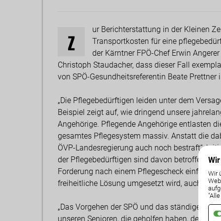
ur Berichterstattung in der Kleinen Z
Z
Transportkosten für eine pflegebedürf
der Kärntner FPÖ-Chef Erwin Angere
Christoph Staudacher, dass dieser Fall exempla
von SPÖ-Gesundheitsreferentin Beate Prettner i
„Die Pflegebedürftigen leiden unter dem Versag
Beispiel zeigt auf, wie dringend unsere jahrel
Angehörige. Pflegende Angehörige entlasten di
gesamtes Pflegesystem massiv. Anstatt die dabe
ÖVP-Landesregierung auch noch bestraft“, kriti
der Pflegebedürftigen sind davon betroffen, ab
Wir
Forderung nach einem Pflegescheck einfach vom 
Wir 
Weba
freiheitliche Lösung umgesetzt wird, auch wenn
aufg
"All
„Das Vorgehen der SPÖ und das ständige Absc
unseren Senioren, die geholfen haben, den Soz