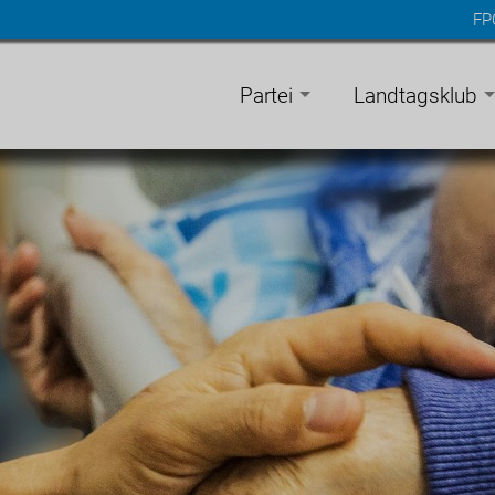
FP
n
gen
Partei
Landtagsklub