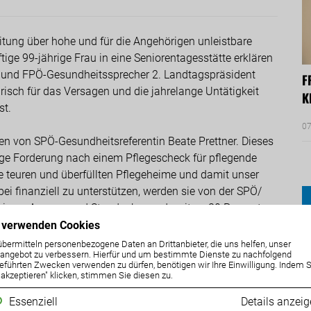
eitung über hohe und für die Angehörigen unleistbare
tige 99-jährige Frau in eine Seniorentagesstätte erklären
r und FPÖ-Gesundheitssprecher 2. Landtagspräsident
F
risch für das Versagen und die jahrelange Untätigkeit
K
st.
07
en von SPÖ-Gesundheitsreferentin Beate Prettner. Dieses
ange Forderung nach einem Pflegescheck für pflegende
e teuren und überfüllten Pflegeheime und damit unser
i finanziell zu unterstützen, werden sie von der SPÖ/
sieren Angerer und Staudacher und weiter: „80 Prozent
er die zuständige SPÖ-Landesrätin Prettner wischt die
 verwenden Cookies
Tisch. Es darf offensichtlich nicht sein, dass eine
übermitteln personenbezogene Daten an Drittanbieter, die uns helfen, unser
ngebot zu verbessern. Hierfür und um bestimmte Dienste zu nachfolgend
 das dann auf Kosten der Betroffenen geht.“
eführten Zwecken verwenden zu dürfen, benötigen wir Ihre Einwilligung. Indem S
e akzeptieren" klicken, stimmen Sie diesen zu.
hieben der Verantwortung ist beschämend gegenüber
Essenziell
Details anzei
ialstaat aufzubauen und jetzt von diesem im Stich