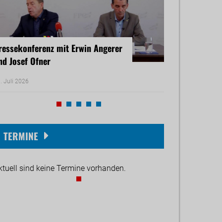
ressekonferenz mit Erwin Angerer
Pressekonferenz
nd Josef Ofner
Michael Reiner 
. Juli 2026
17. Juni 2026
TERMINE
ktuell sind keine Termine vorhanden.