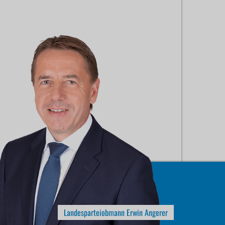
Landesparteiobmann Erwin Angerer