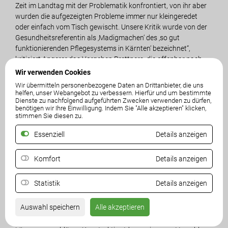
Zeit im Landtag mit der Problematik konfrontiert, von ihr aber
wurden die aufgezeigten Probleme immer nur kleingeredet
oder einfach vom Tisch gewischt. Unsere Kritik wurde von der
Gesundheitsreferentin als ‚Madigmachen‘ des ‚so gut
funktionierenden Pflegesystems in Kärnten‘ bezeichnet“,
kritisiert Angerer das Vorgehen Prettners, die offenbar nach
der „Kopf-in-den-Sand-Mentalität“ agiert, anstatt den
Wir verwenden Cookies
dringenden Handlungsbedarf im Kärntner Pflegesystem
Wir übermitteln personenbezogene Daten an Drittanbieter, die uns
endlich anzuerkennen.
helfen, unser Webangebot zu verbessern. Hierfür und um bestimmte
Dienste zu nachfolgend aufgeführten Zwecken verwenden zu dürfen,
benötigen wir Ihre Einwilligung. Indem Sie "Alle akzeptieren" klicken,
Zu den Zusatzkosten sagt Staudacher: „Sämtliche Leistungen
stimmen Sie diesen zu.
der Pflegeheime sind grundsätzlich in den Heimverträgen
abgedeckt. Es obliegt der Landesrätin zu prüfen, dass keine
Essenziell
Details anzeigen
versteckten Kosten für Leistungen enthalten sind, da sie die
Aufsicht über die Pflegeheime hat. Diese Kontrollpflicht ist eine
Komfort
Details anzeigen
wichtige und wesentliche Aufgabe, die ihr obliegt. Es kann nicht
sein, dass versteckte Kosten verrechnet und gesetzliche
Statistik
Details anzeigen
Grundlagen nicht eingehalten werden. Das ist zu prüfen und
gegebenenfalls sofort abzustellen!“
Auswahl speichern
Alle akzeptieren
Prettner zeige nicht nur kein Einsehen, sondern ignoriere auch