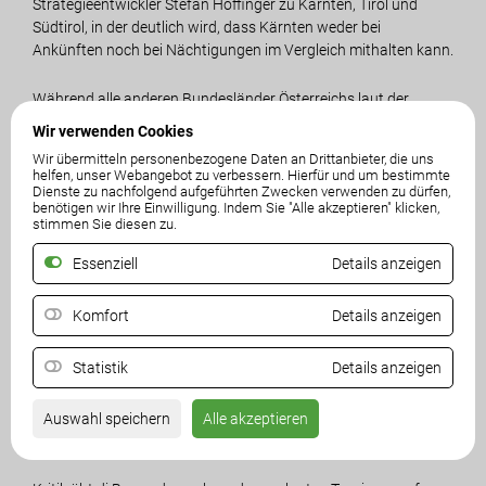
Strategieentwickler Stefan Höffinger zu Kärnten, Tirol und
Südtirol, in der deutlich wird, dass Kärnten weder bei
Ankünften noch bei Nächtigungen im Vergleich mithalten kann.
Während alle anderen Bundesländer Österreichs laut der
Studie in den letzten 25 Jahren ein Nächtigungsplus
Wir verwenden Cookies
erwirtschaftet haben, seien die Zahlen mit einem Minus von
Wir übermitteln personenbezogene Daten an Drittanbieter, die uns
fast 21 % in Kärnten rückläufig. Auch gegenüber dem Vorjahr
helfen, unser Webangebot zu verbessern. Hierfür und um bestimmte
zeigt sich ein deutlicher Rückgang. „Diesem Negativ-Trend
Dienste zu nachfolgend aufgeführten Zwecken verwenden zu dürfen,
benötigen wir Ihre Einwilligung. Indem Sie "Alle akzeptieren" klicken,
muss umgehend entgegengewirkt werden“, betont di Bernardo
stimmen Sie diesen zu.
und weiter „Kärnten muss als Gesamtmarke beworben und
positioniert werden. Es braucht eine strategische
Essenziell
Details anzeigen
Neuausrichtung mit Fokus auf den Ganzjahrestourismus
sowie Investitionen in die Infrastruktur, wie Straßen, Anlagen
Komfort
Details anzeigen
und Hotels. Nur mit zusätzlichen hochwertigen Angeboten
wird es möglich sein, die Wertschöpfung wieder zu steigern.
Statistik
Details anzeigen
Dafür müssen Investoren aktiv ins Land geholt und
zukunftsorientierte Ansätze verfolgt werden. Es ist dringend
notwendig Kärnten als moderne Lebens- und
Auswahl speichern
Alle akzeptieren
Tourismusdestination neu zu positionieren.“