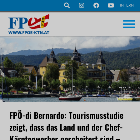
INTERN
Navigation
überspringen
FPÖ-di Bernardo: Tourismusstudie
zeigt, dass das Land und der Chef-
Kärntenwerber gescheitert sind –