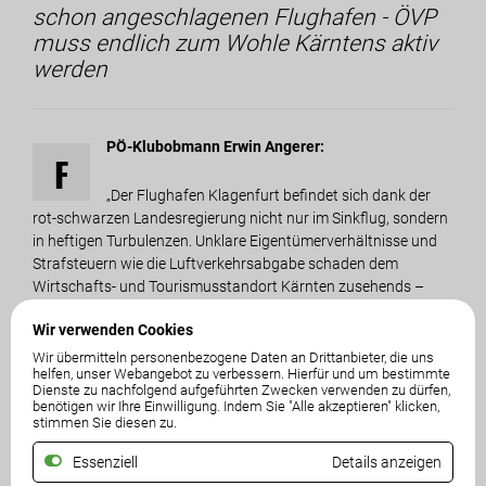
schon angeschlagenen Flughafen - ÖVP
muss endlich zum Wohle Kärntens aktiv
werden
PÖ-Klubobmann Erwin Angerer:
F
„Der Flughafen Klagenfurt befindet sich dank der
rot-schwarzen Landesregierung nicht nur im Sinkflug, sondern
in heftigen Turbulenzen. Unklare Eigentümerverhältnisse und
Strafsteuern wie die Luftverkehrsabgabe schaden dem
Wirtschafts- und Tourismusstandort Kärnten zusehends –
Destinationen werden laufend gestrichen, wie aktuell die
Wir verwenden Cookies
Klagenfurt-London-Route von Ryanair. Es ist höchste Zeit für
eine echte Wiederbelebung und Weiterentwicklung, um
Wir übermitteln personenbezogene Daten an Drittanbieter, die uns
helfen, unser Webangebot zu verbessern. Hierfür und um bestimmte
international wettbewerbsfähig zu bleiben. Der zuständige
Dienste zu nachfolgend aufgeführten Zwecken verwenden zu dürfen,
ÖVP-Beteiligungsreferent Gruber muss endlich im Sinne
benötigen wir Ihre Einwilligung. Indem Sie "Alle akzeptieren" klicken,
stimmen Sie diesen zu.
Kärntens bei seinen Parteikollegen in Wien aktiv werden. SPÖ
und ÖVP sitzen sowohl in Klagenfurt als auch in Wien in der
Essenziell
Details anzeigen
Regierung: Wo bleibt der Einsatz von LH-Fellner und LH-Stv.