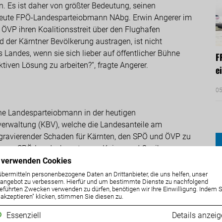
n. Es ist daher von größter Bedeutung, seinen
 heute FPÖ-Landesparteiobmann NAbg. Erwin Angerer im
VP ihren Koalitionsstreit über den Flughafen
 der Kärntner Bevölkerung austragen, ist nicht
 Landes, wenn sie sich lieber auf öffentlicher Bühne
F
tiven Lösung zu arbeiten?“, fragte Angerer.
e
05
che Landesparteiobmann in der heutigen
sverwaltung (KBV), welche die Landesanteile am
n gravierender Schaden für Kärnten, den SPÖ und ÖVP zu
, dass „SPÖ-Landeshauptmann Kaiser und Co. ihre
erung einhalten und das Hin- und Herschieben der
 verwenden Cookies
 dem Fortbestand des Flughafensfordern wir von SPÖ
übermitteln personenbezogene Daten an Drittanbieter, die uns helfen, unser
ngebot zu verbessern. Hierfür und um bestimmte Dienste zu nachfolgend
ne weitere Verschlechterung der Position des
eführten Zwecken verwenden zu dürfen, benötigen wir Ihre Einwilligung. Indem S
es Landesvermögen verschleudert und der Kärntner
e akzeptieren" klicken, stimmen Sie diesen zu.
ird, etwa mit der großen Chance eines Kasernenbaus, der
Essenziell
Details anzei
chnologie- und Logistikpark.“