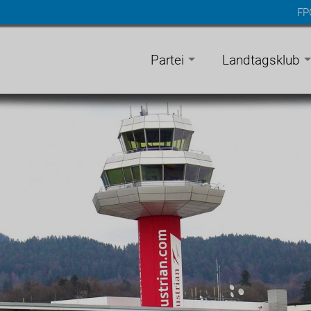
FP
n
gen
Partei
Landtagsklub