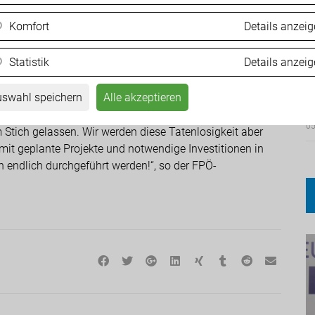
Komfort
Details anzei
Statistik
Details anzei
B317von Klagenfurt über St. Veit bis hin zur steirischen
Ä
rtigstellung der Koralmbahn zwischen Klagenfurt und
d
swahl speichern
Alle akzeptieren
 demNichtstun im Hinblick auf die dringend notwendigen
ng im Kärntner Zentralraum, haben SPÖ und ÖVP die
05
Stich gelassen. Wir werden diese Tatenlosigkeit aber
it geplante Projekte und notwendige Investitionen in
 endlich durchgeführt werden!“, so der FPÖ-