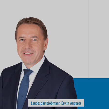
Landesparteiobmann Erwin Angerer