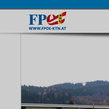
Navigatio
übersprin