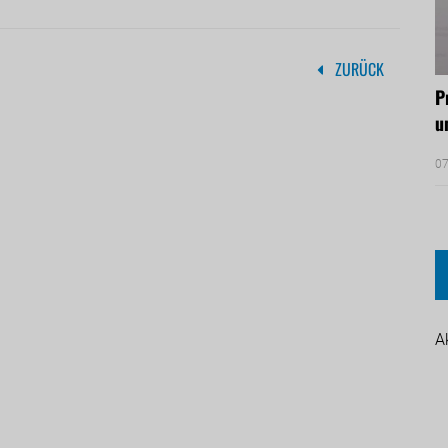
ZURÜCK
P
u
07
A