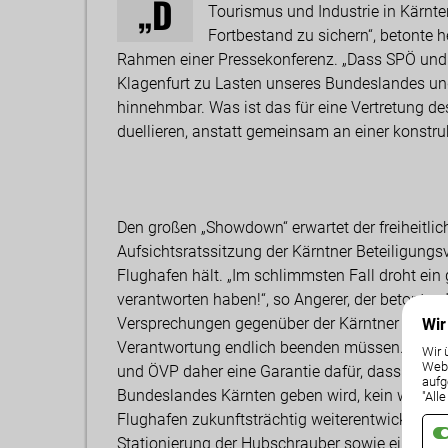
„D
Tourismus und Industrie in Kärnte
Fortbestand zu sichern“, betonte
Rahmen einer Pressekonferenz. „Dass SPÖ und Ö
Klagenfurt zu Lasten unseres Bundeslandes und
hinnehmbar. Was ist das für eine Vertretung des
duellieren, anstatt gemeinsam an einer konstruk
Den großen „Showdown“ erwartet der freiheitli
Aufsichtsratssitzung der Kärntner Beteiligung
Flughafen hält. „Im schlimmsten Fall droht ei
verantworten haben!“, so Angerer, der betonte
Versprechungen gegenüber der Kärntner Bevölk
Wir
Verantwortung endlich beenden müssen. Neben
Wir 
Weba
und ÖVP daher eine Garantie dafür, dass es kei
aufg
Bundeslandes Kärnten geben wird, kein weiter
"All
Flughafen zukunftsträchtig weiterentwickelt w
Stationierung der Hubschrauber sowie einem Te