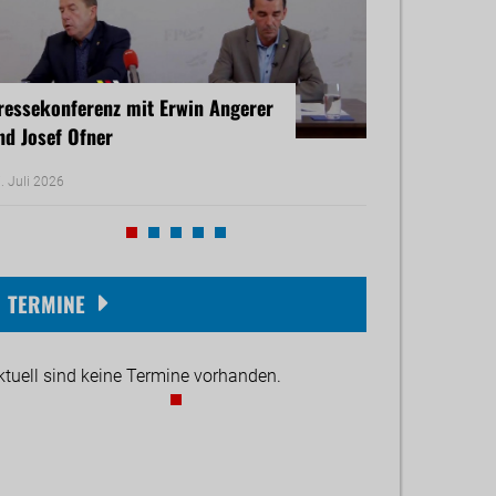
ressekonferenz mit Erwin Angerer
Pressekonferenz
nd Josef Ofner
Michael Reiner 
. Juli 2026
17. Juni 2026
TERMINE
ktuell sind keine Termine vorhanden.