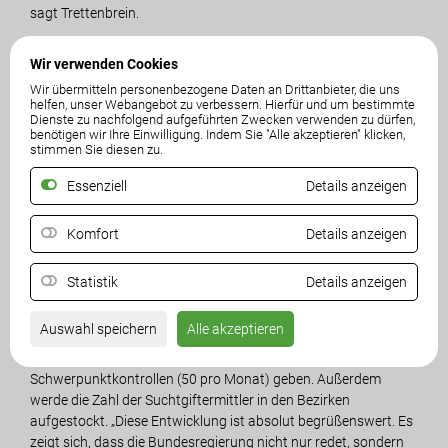
sagt Trettenbrein.
Trettenbrein kritisiert, dass der bestehende Landessuchtplan,
Wir verwenden Cookies
der vor 8 Jahren erstellt worden ist, nicht mehr zeitgemäß ist.
Wir übermitteln personenbezogene Daten an Drittanbieter, die uns
Er müsste schon lange auf die aktuellen dramatischen
helfen, unser Webangebot zu verbessern. Hierfür und um bestimmte
Dienste zu nachfolgend aufgeführten Zwecken verwenden zu dürfen,
Änderungen adaptiert werden. Auch hier gebe akuten
benötigen wir Ihre Einwilligung. Indem Sie "Alle akzeptieren" klicken,
Handlungsbedarf von Prettner.
stimmen Sie diesen zu.
Essenziell
Details anzeigen
Was sich bei der heutigen Ausschusssitzung außerdem gezeigt
habe, ist, dass Cannabis als Einstiegsdroge Nummer eins
angesehen werden kann. „Das haben sowohl die
Komfort
Details anzeigen
Auskunftspersonen, als auch eine anwesende Betroffene, die
selbst über Cannabis in die Drogensucht geglitten ist, gesagt.
Statistik
Details anzeigen
Damit bestätigt sich unsere Forderung, dass Cannabis auf
keinen Fall legalisiert werden darf“, so Trettenbrein.
Auswahl speichern
Alle akzeptieren
Seitens der Polizei werde es künftig vermehrte
Schwerpunktkontrollen (50 pro Monat) geben. Außerdem
werde die Zahl der Suchtgiftermittler in den Bezirken
aufgestockt. „Diese Entwicklung ist absolut begrüßenswert. Es
zeigt sich, dass die Bundesregierung nicht nur redet, sondern