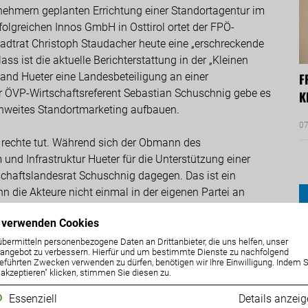
hmern geplanten Errichtung einer Standortagentur im
folgreichen Innos GmbH in Osttirol ortet der FPÖ-
adtrat Christoph Staudacher heute eine „erschreckende
ss ist die aktuelle Berichterstattung in der „Kleinen
and Hueter eine Landesbeteiligung an einer
F
ür ÖVP-Wirtschaftsreferent Sebastian Schuschnig gebe es
K
tenweites Standortmarketing aufbauen.
07
e rechte tut. Während sich der Obmann des
nd Infrastruktur Hueter für die Unterstützung einer
tschaftslandesrat Schuschnig dagegen. Das ist ein
enn die Akteure nicht einmal in der eigenen Partei an
r. Er appelliert daran, dass sich Regierung und Landtag
 verwenden Cookies
sen und den vernachlässigten Bezirk Spittal einsetzen
übermitteln personenbezogene Daten an Drittanbieter, die uns helfen, unser
ngebot zu verbessern. Hierfür und um bestimmte Dienste zu nachfolgend
eführten Zwecken verwenden zu dürfen, benötigen wir Ihre Einwilligung. Indem S
e akzeptieren" klicken, stimmen Sie diesen zu.
VP 2015 die höchst erfolgreich arbeitende
, um nun vier Jahre später wieder ein neues
Essenziell
Details anzei
andesrat Schuschnig das Bundesland Kärnten für