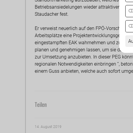
Betriebsansiedelungen wieder attraktiver machen 
Staudacher fest.
Er verweist neuerlich auf den FPÖ-Vorschlag, f
Arbeitsplätze eine Projektentwicklungsgesellsch
Au
eingestampften EAK wahrnehmen und zusätzlich 
planen und genehmigen lassen, um sie dann Un
zur Umsetzung anzubieten. In dieser PEG könnte
regionalen Notwendigkeiten einbringen “, beto
einem Guss anbieten, welche auch sofort umge
Teilen
14. August 2019