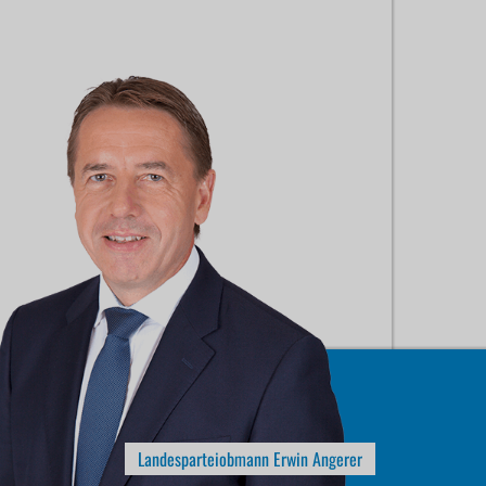
Landesparteiobmann Erwin Angerer