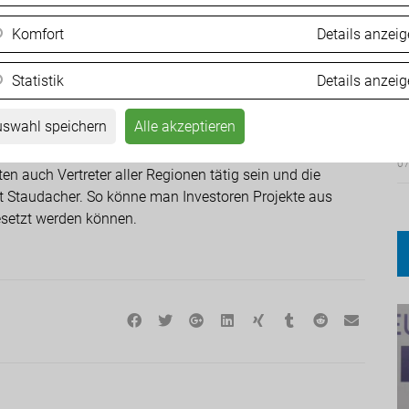
soll. „So arbeiten definitiv nur Schildbürger!“, stellt
Komfort
Details anzei
Statistik
Details anzei
ür die Standortpolitik des Landes und die Schaffung neuer
F
aft (PEG) einzurichten. „Diese soll die Aufgaben der
M
swahl speichern
Alle akzeptieren
Projekte in allen Regionen Kärntens von A bis Z fertig
ternehmern und Investoren national und international
07
n auch Vertreter aller Regionen tätig sein und die
nt Staudacher. So könne man Investoren Projekte aus
setzt werden können.