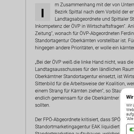
m Zusammenhang mit der von Unterne
I
Bezirk Spittal nach dem Vorbild der er
Landtagsabgeordnete und Spittaler St
Inkompetenz der ÖVP in Wirtschaftsfragen“. Anla
Zeitung“, wonach für ÖVP-Abgeordneten Ferdin
Standortagentur Oberkärnten vorstellbar ist. F
hingegen andere Prioritäten, er wolle ein kärn
„Bei der ÖVP weiß die linke Hand nicht, was di
Landtagsausschusses für den ländlichen Raum u
Oberkärntner Standortagentur einsetzt, ist Wir
Sittenbild für die Arbeitsweise der Koalition, w
einem Strang für Kärnten ziehen“, so Staudache
Wir
endlich gemeinsam für die Oberkärntner Interes
sollten.
Wir 
Weba
aufg
"All
Der FPÖ-Abgeordnete kritisiert, dass SPÖ und Ö
Standortmarketingagentur EAK liquidiert hatten
Standortmarketing aufzubauen, welches laut L