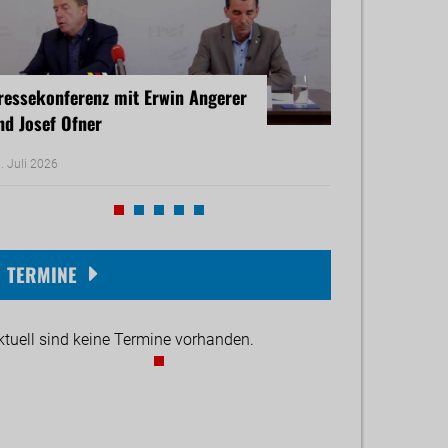
ressekonferenz mit Erwin Angerer
Pressekonferenz
nd Josef Ofner
Michael Reiner 
. Juli 2026
17. Juni 2026
TERMINE
ktuell sind keine Termine vorhanden.