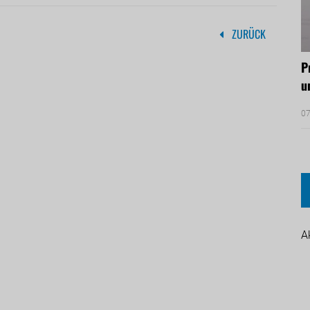
ZURÜCK
P
u
07
A