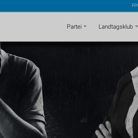
FP
n
gen
Partei
Landtagsklub