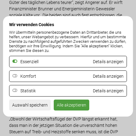
Güter des täglichen Lebens teurer“, zeigt Angerer auf. Er wirft
Finanzminister Brunner und Energieministerin Gewessler
soziale Kälte vor. „Die beiden sind auch fest entschlossen, die
Teuerung bei den Treib- und Heizstoffen noch weiter
Wir verwenden Cookies
anzutreiben, indem sie starr an der CO2-Bestrafungssteuer ab
Wir übermitteln personenbezogene Daten an Drittanbieter, die uns
1. Juli festhalten“.
helfen, unser Webangebot zu verbessern. Hierfür und um bestimmte
Dienste zu nachfolgend aufgeführten Zwecken verwenden zu dürfen,
benötigen wir Ihre Einwilligung. Indem Sie "Alle akzeptieren" klicken,
„ÖVP und Grüne wollen die Bevölkerung brutal abzocken,
stimmen Sie diesen zu.
indem sie weiter die Mineralöl- und Mehrwertsteuer-
Höchstsätze einkassieren, anstatt die Steuern wie von der FPÖ
Essenziell
Details anzeigen
gefordert sofort senken! Sie geben nur einen Bruchteil der
Krisengewinne des Staates an die Bevölkerung zurück. Dafür
Komfort
Details anzeigen
inszenieren sie sich im Rahmen einer Pressekonferenz als
Wohltäter, obwohl sie in Wahrheit Abkassierer sind!“, kritisiert
Statistik
Details anzeigen
der FPÖ-Parteichef. Es gebe in der Regierung niemandem mit
einem Gefühl für die Nöte der Menschen.
Auswahl speichern
Alle akzeptieren
Das ÖVP-Regierungsteam sieht er in Geiselhaft der Grünen.
„Obwohl der Wirtschaftsflügel der ÖVP längst erkannt hat,
dass man in der jetzigen Situation die unverschämt hohen
Steuern auf Treib- und Heizstoffe senken muss, ist die ÖVP