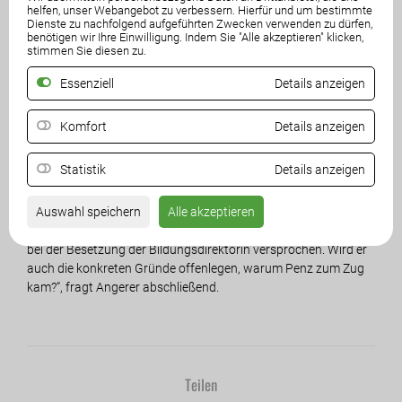
Gemeinderätin von Steindorf und Funktionärin avanciere nun
helfen, unser Webangebot zu verbessern. Hierfür und um bestimmte
zur Chefin und ihr Stellvertreter und Präsidialleiter komme aus
Dienste zu nachfolgend aufgeführten Zwecken verwenden zu dürfen,
benötigen wir Ihre Einwilligung. Indem Sie "Alle akzeptieren" klicken,
dem Büro von LHStv. Gabriele Schaunig-Kandut.
stimmen Sie diesen zu.
„Penz war von Anfang an die Wunschkandidatin von LH Peter
Essenziell
Details anzeigen
Kaiser und er hat sie auch bekommen. Insider haben dieses
Ergebnis erwartet, sodass man sich auch nicht darüber
Komfort
Details anzeigen
wundern dürfe, dass sich nur wenige Experten ohne
parteipolitischen Hintergrund für diese Spitzenposition
Statistik
Details anzeigen
beworben haben“, erklärt Angerer. SPÖ, ÖVP und Grüne
versprachen bei der Bildungsreform 2017, dass Parteipolitik
aus der Schule verbannt werde, aber das Gegenteil treffe zu.
Auswahl speichern
Alle akzeptieren
„LH Peter Kaiser hat vor Monaten größtmögliche Transparenz
bei der Besetzung der Bildungsdirektorin versprochen. Wird er
auch die konkreten Gründe offenlegen, warum Penz zum Zug
kam?“, fragt Angerer abschließend.
Teilen