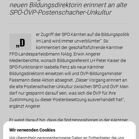
neuen Bildungsdirektorin erinnert an alte
SPÖ-ÖVP-Postenschacher-Unkultur
er Zugriff der SPÖ Kärnten auf die Bildungspolitik
„D
im Land wird immer unverblümter“. So
kommentiert der geschäftsführende Kärntner
FPÖ-Landesparteiobmann NAbg. Erwin Angerer
Medienberichte, wonach Bildungsreferent LH Peter Kaiser die
SPÖ-Funktionärin Isabella Penz als neue Kärntner
Bildungsdirektorin einsetzen will und ÖVP-Bildungsminister
Fassmann diese Aktion absegnet. „Dieser Vorgang erinnert an
die alte Postenschacher-Unkultur zwischen SPÖ und ÖVP. Man
darf nur gespannt darauf sein, was sich die ÖVP für ihre
Zustimmung zu dieser Postenbesetzung ausverhandelt hat“,
ergänzt Angerer.
Er weist darauf hin, dass die Spitzenpositionen in der Kärntner
Bildungsdirektion so besetzt wurden, dass die „rote“
Wir verwenden Cookies
Umklammerung unübersehbar ist. Eine langjährige SPÖ-
Wir übermitteln personenbezogene Daten an Drittanbieter, die uns