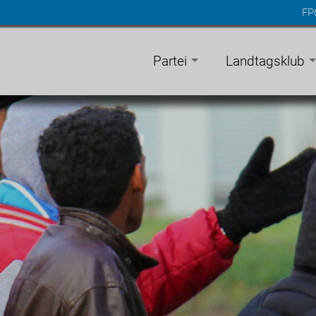
FP
n
gen
Partei
Landtagsklub