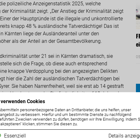
ie polizeiliche Anzeigenstatistik 2025, welche
der Kriminalität zeigt. „Der Anstieg der Kriminalität zeigt
 Einer der Hauptgründe ist die illegale und unkontrollierte
eits knapp 48 % ausländische Tatverdächtige! Das ist
in Kärnten liege der Ausländeranteil unter den
F
höher als der Anteil an der Gesamtbevölkerung.
e
kriminalität unter 21 sei in Kärnten dramatisch, sie
05
s stelle sich die Frage, ob diese auch entsprechend
h eine knappe Verdopplung bei den angezeigten Delikten
iegt hier die Zahl der ausländischen Tatverdächtigen bei
rer. Sie haben Narrenfreiheit, weil sie erst ab 14 gestraft
eine Herabsetzung der Strafmündigkeit auf 12 Jahre, da
 Die Einheitspartei aus ÖVP, SPÖ, Grüne und Neos
 verwenden Cookies
übermitteln personenbezogene Daten an Drittanbieter, die uns helfen, unser
ngebot zu verbessern. Hierfür und um bestimmte Dienste zu nachfolgend
eführten Zwecken verwenden zu dürfen, benötigen wir Ihre Einwilligung. Indem S
ch. Seit 2015 wurden unter ÖVP-Innenministern rund
e akzeptieren" klicken, stimmen Sie diesen zu.
antel des Asyls unkontrolliert ins Land gelassen. Das
Essenziell
Details anzei
ystem, Bildungssystem, Gesundheitssystem und die