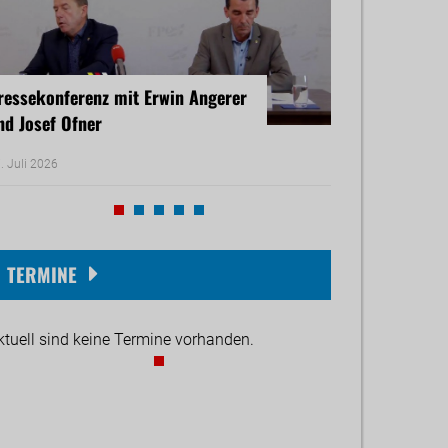
ressekonferenz mit Erwin Angerer
Pressekonferenz
nd Josef Ofner
Michael Reiner 
. Juli 2026
17. Juni 2026
TERMINE
ktuell sind keine Termine vorhanden.