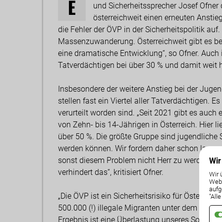
E
und Sicherheitssprecher Josef Ofner d
österreichweit einen erneuten Anstieg 
die Fehler der ÖVP in der Sicherheitspolitik auf.
Massenzuwanderung. Österreichweit gibt es ber
eine dramatische Entwicklung“, so Ofner. Auch 
Tatverdächtigen bei über 30 % und damit weit 
Insbesondere der weitere Anstieg bei der Jugend
stellen fast ein Viertel aller Tatverdächtigen. E
verurteilt worden sind. „Seit 2021 gibt es auc
von Zehn- bis 14-Jährigen in Österreich. Hier l
über 50 %. Die größte Gruppe sind jugendliche Sy
werden können. Wir fordern daher schon lange 
sonst diesem Problem nicht Herr zu werden ist.
Wir
verhindert das“, kritisiert Ofner.
Wir 
Weba
aufg
„Die ÖVP ist ein Sicherheitsrisiko für Österrei
"All
500.000 (!) illegale Migranten unter dem Deckm
Ergebnis ist eine Überlastung unseres Sozials