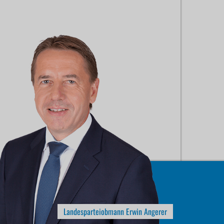
Landesparteiobmann Erwin Angerer