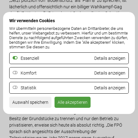
„Jetzt plötzlich von ´Bodenschutz´ als ´Plan B´ zu sprechen, ist
lächerlich und offensichtlich nur ein billiger Wahlkampf-Gag
der ÖVP Kärnten. ÖVP-Landesrat Gruber soll seine Schmähs
wem anders erzählen“, betont Angerer. Er erinnert auch an
Wir verwenden Cookies
Liegenschaftsverkäufe des Landes am Ossiachersee oder den
Wir übermitteln personenbezogene Daten an Drittanbieter, die uns
jüngsten Verkauf von Schloss Drauhofen, die ebenso von ÖVP
helfen, unser Webangebot zu verbessern. Hierfür und um bestimmte
Dienste zu nachfolgend aufgeführten Zwecken verwenden zu dürfen,
und SPÖ durchgezogen wurden.
benötigen wir Ihre Einwilligung. Indem Sie "Alle akzeptieren" klicken,
stimmen Sie diesen zu.
„Die FPÖ fordert weiter den Erhalt und eine Weiterentwicklung
Essenziell
Details anzeigen
des Klagenfurter Flughafens. Er ist eine der wichtigsten
Infrastruktureinrichtungen Kärntens und von enormer
Bedeutung für Wirtschaft und Tourismus. Die Streitereien der
Komfort
Details anzeigen
letzten Monate und der Missbrauch des Flughafens als
Wahlkampfthema für die Landtagswahl müssen sofort
Statistik
Details anzeigen
beendet werden. Das schadet Kärnten!“, erklärt der FPÖ-
Obmann.
Auswahl speichern
Alle akzeptieren
Die Linie der Freiheitlichen, den Flughafenbetrieb und den
Besitz der Grundstücke zu trennen und nur den Betrieb zu
privatisieren, erweise sich heute als absolut richtig. „Die FPÖ
sprach sich angesichts der Ausschreibung der
Teilprivatisierung im Jahr 2017 gegen einen Ausverkauf