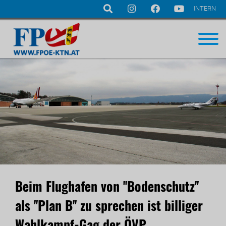
INTERN
Navigation
überspringen
Beim Flughafen von ''Bodenschutz''
als ''Plan B'' zu sprechen ist billiger
Wahlkampf-Gag der ÖVP