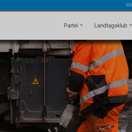
FP
n
gen
Partei
Landtagsklub