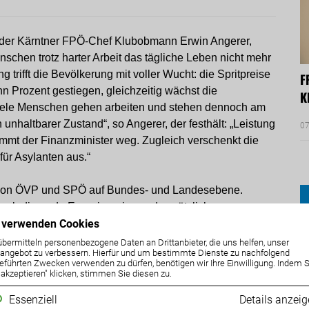
rt der Kärntner FPÖ-Chef Klubobmann Erwin Angerer,
schen trotz harter Arbeit das tägliche Leben nicht mehr
 trifft die Bevölkerung mit voller Wucht: die Spritpreise
F
hn Prozent gestiegen, gleichzeitig wächst die
K
Viele Menschen gehen arbeiten und stehen dennoch am
unhaltbarer Zustand“, so Angerer, der festhält: „Leistung
07
mmt der Finanzminister weg. Zugleich verschenkt die
für Asylanten aus.“
tik von ÖVP und SPÖ auf Bundes- und Landesebene.
plodierende Energiepreise und zusätzliche
 verwenden Cookies
storische Teuerungswelle ausgelöst. Gleichzeitig hat
erursacht. Doch statt selbst zu sparen, werden nun
übermitteln personenbezogene Daten an Drittanbieter, die uns helfen, unser
ngebot zu verbessern. Hierfür und um bestimmte Dienste zu nachfolgend
tragen und Leistung erbringen“, kritisiert Angerer.
eführten Zwecken verwenden zu dürfen, benötigen wir Ihre Einwilligung. Indem S
e akzeptieren" klicken, stimmen Sie diesen zu.
aus: „Die automatische Valorisierung von Familien- und
Essenziell
Details anzei
 Familienbonus wird gekürzt und Pensionisten erhalten