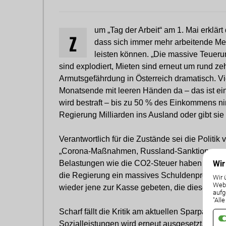
um „Tag der Arbeit“ am 1. Mai erklä
Z
dass sich immer mehr arbeitende Men
leisten können. „Die massive Teuerung
sind explodiert, Mieten sind erneut um rund ze
Armutsgefährdung in Österreich dramatisch. 
Monatsende mit leeren Händen da – das ist ein 
wird bestraft – bis zu 50 % des Einkommens ni
Regierung Milliarden ins Ausland oder gibt sie 
Verantwortlich für die Zustände sei die Poli
„Corona-Maßnahmen, Russland-Sanktionen, ex
Wir
Belastungen wie die CO2-Steuer haben eine hi
die Regierung ein massives Schuldenproblem v
Wir 
Weba
wieder jene zur Kasse gebeten, die dieses Land 
aufg
"All
Scharf fällt die Kritik am aktuellen Sparpaket 
Sozialleistungen wird erneut ausgesetzt, beim