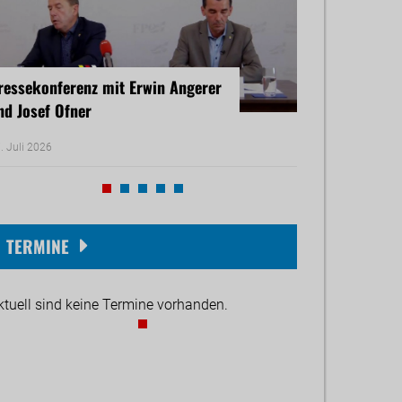
ressekonferenz mit Erwin Angerer
Pressekonferenz
nd Josef Ofner
Michael Reiner 
. Juli 2026
17. Juni 2026
TERMINE
ktuell sind keine Termine vorhanden.