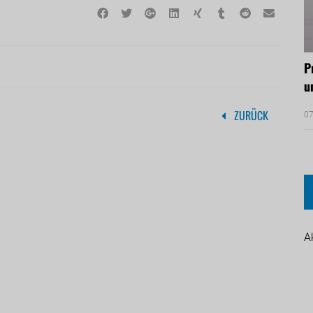
P
u
ZURÜCK
07
A