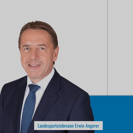
Landesparteiobmann Erwin Angerer