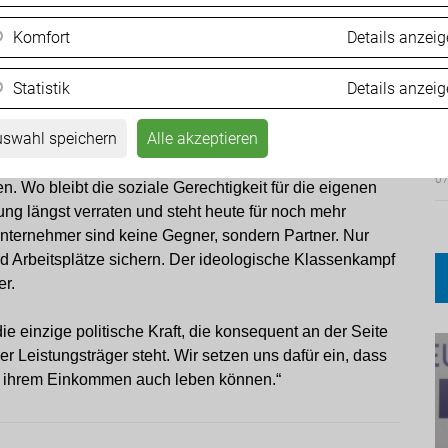
hl sie bereits im Vorjahr durch höhere
Komfort
Details anzei
et wurden.“ Für Angerer ist klar: „Mit diesem Sparpaket
andsbetriebe und Familienunternehmen weiter bestraft.
Statistik
Details anzei
ergiekosten, wachsender Bürokratie und massiven
F
M
swahl speichern
Alle akzeptieren
t: „Wenn die SPÖ am 1. Mai von sozialer Gerechtigkeit
07
n. Wo bleibt die soziale Gerechtigkeit für die eigenen
ng längst verraten und steht heute für noch mehr
nternehmer sind keine Gegner, sondern Partner. Nur
 Arbeitsplätze sichern. Der ideologische Klassenkampf
er.
die einzige politische Kraft, die konsequent an der Seite
 Leistungsträger steht. Wir setzen uns dafür ein, dass
on ihrem Einkommen auch leben können.“