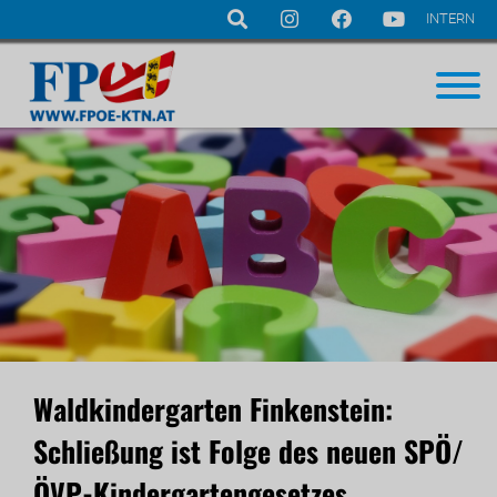
INTERN
Navigation
überspringen
Waldkindergarten Finkenstein:
Schließung ist Folge des neuen SPÖ/
ÖVP-Kindergartengesetzes