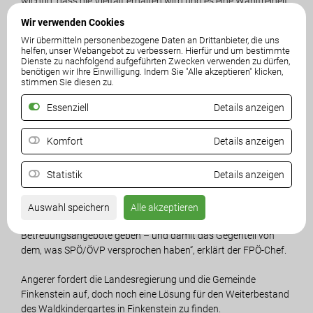
wichtig, dass die Vielfalt erhalten wird und es eine Wahlfreiheit
der Eltern gibt“, betont Angerer. Er fordert, dass endlich die
Wir verwenden Cookies
Interessen unserer Kinder in den Fokus gerückt werden.
Wir übermitteln personenbezogene Daten an Drittanbieter, die uns
helfen, unser Webangebot zu verbessern. Hierfür und um bestimmte
Angerer kritisiert die Politik der SPÖ in der Kinderbetreuung
Dienste zu nachfolgend aufgeführten Zwecken verwenden zu dürfen,
benötigen wir Ihre Einwilligung. Indem Sie "Alle akzeptieren" klicken,
massiv. „Wer für die SPÖ nicht ins Schema passt, muss
stimmen Sie diesen zu.
zusperren. Alternative oder individuelle Modelle der
Kinderbetreuung, wie es etwa die wertvollen Waldkindergärten
Essenziell
Details anzeigen
darstellen, sind offensichtlich unerwünscht. Wer nicht dem
sozialistischen Modell entspricht, dem wird der Geldhahn
Komfort
Details anzeigen
abgedreht. Auch wenn Eltern freiwillig bereit wären, einen
Beitrag zu leisten, wird ihnen das durch das neue Gesetz von
Statistik
Details anzeigen
SPÖ/ÖVP verwehrt! Man fragt sich, wie das Angebot in der
Kinderbetreuung besser werden soll, wenn jede Eigeninitiative
von der Regierung im Keim erstickt bzw. torpediert wird. Am
Auswahl speichern
Alle akzeptieren
Ende des Tages wird es wohl weniger, statt mehr
Betreuungsangebote geben – und damit das Gegenteil von
dem, was SPÖ/ÖVP versprochen haben“, erklärt der FPÖ-Chef.
Angerer fordert die Landesregierung und die Gemeinde
Finkenstein auf, doch noch eine Lösung für den Weiterbestand
des Waldkindergartes in Finkenstein zu finden.