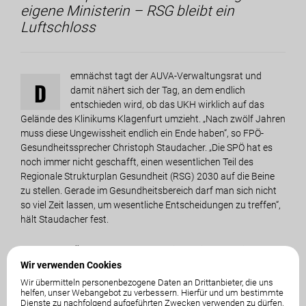
eigene Ministerin – RSG bleibt ein
Luftschloss
emnächst tagt der AUVA-Verwaltungsrat und
D
damit nähert sich der Tag, an dem endlich
entschieden wird, ob das UKH wirklich auf das
Gelände des Klinikums Klagenfurt umzieht. „Nach zwölf Jahren
muss diese Ungewissheit endlich ein Ende haben“, so FPÖ-
Gesundheitssprecher Christoph Staudacher. „Die SPÖ hat es
noch immer nicht geschafft, einen wesentlichen Teil des
Regionale Strukturplan Gesundheit (RSG) 2030 auf die Beine
zu stellen. Gerade im Gesundheitsbereich darf man sich nicht
so viel Zeit lassen, um wesentliche Entscheidungen zu treffen“,
hält Staudacher fest.
Dass nun SPÖ-Kucher, Klubobmann im Nationalrat, eine
parlamentarische Anfrage an seine eigene SPÖ-
Wir verwenden Cookies
Gesundheitsministerin Schumann stellt, ist bezeichnend für
Wir übermitteln personenbezogene Daten an Drittanbieter, die uns
helfen, unser Webangebot zu verbessern. Hierfür und um bestimmte
das Chaos rund um den UKH-Umzug. „Die eigene Partei zum
Dienste zu nachfolgend aufgeführten Zwecken verwenden zu dürfen,