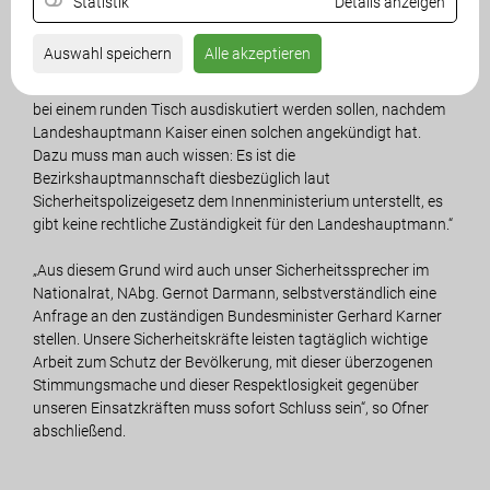
Statistik
Details anzeigen
haben, wissen wir somit. Dass nun aber die Grüne Abgeordnete
Olga Voglauer dienstrechtliche Konsequenzen fordert, entbehrt
Auswahl speichern
Alle akzeptieren
wohl jeglicher Grundlage! Ebenso stellt sich die Frage, ob
künftig sämtliche Ahndungen von Verwaltungsübertretungen
bei einem runden Tisch ausdiskutiert werden sollen, nachdem
Landeshauptmann Kaiser einen solchen angekündigt hat.
Dazu muss man auch wissen: Es ist die
Bezirkshauptmannschaft diesbezüglich laut
Sicherheitspolizeigesetz dem Innenministerium unterstellt, es
gibt keine rechtliche Zuständigkeit für den Landeshauptmann.“
„Aus diesem Grund wird auch unser Sicherheitssprecher im
Nationalrat, NAbg. Gernot Darmann, selbstverständlich eine
Anfrage an den zuständigen Bundesminister Gerhard Karner
stellen. Unsere Sicherheitskräfte leisten tagtäglich wichtige
Arbeit zum Schutz der Bevölkerung, mit dieser überzogenen
Stimmungsmache und dieser Respektlosigkeit gegenüber
unseren Einsatzkräften muss sofort Schluss sein“, so Ofner
abschließend.