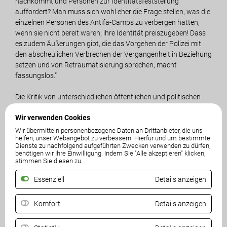
nachkommt und Personen zur Identitätsfeststellung
auffordert? Man muss sich wohl eher die Frage stellen, was die
einzelnen Personen des Antifa-Camps zu verbergen hatten,
wenn sie nicht bereit waren, ihre Identität preiszugeben! Dass
es zudem Äußerungen gibt, die das Vorgehen der Polizei mit
den abscheulichen Verbrechen der Vergangenheit in Beziehung
setzen und von Retraumatisierung sprechen, macht
fassungslos."
Die Kritik von unterschiedlichen öffentlichen und politischen
Vertretern am Polizeieinsatz stößt dem freiheitlichen Mandatar
Wir verwenden Cookies
sauer auf: „Ich frage mich wirklich, wo aus Sicht der extremen
Linksideologen hier das Unrecht durch die Exekutive begangen
Wir übermitteln personenbezogene Daten an Drittanbieter, die uns
helfen, unser Webangebot zu verbessern. Hierfür und um bestimmte
wurde? Das eigentliche Unrecht ist, dass von den Camp-
Dienste zu nachfolgend aufgeführten Zwecken verwenden zu dürfen,
Teilnehmern, wie medial kolportiert, Widerstand gegen die
benötigen wir Ihre Einwilligung. Indem Sie "Alle akzeptieren" klicken,
Staatsgewalt geleistet wurde, weshalb es zu mehreren
stimmen Sie diesen zu.
Anzeigen gekommen sein soll. Ich persönlich gehe auch nicht
Essenziell
Details anzeigen
davon aus, dass Menschen, die mit hasserfüllten
Spruchbannern wie ,Heimat im Herzen – Scheiße im Hirn‘
angereist sind, tatsächlich an einem friedvollen Gedenken
Komfort
Details anzeigen
interessiert waren. Welch Geistes Kinder sich bei diesem Camp
- mit solchen Botschaften auf dem Transparent - getroffen