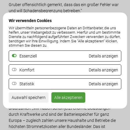
Gruber offensichtlich gemerkt, dass das ein großer Fehler war
und will Schadensbegrenzung betreiben.“
Wir verwenden Cookies
Wegen der völligen Untätigkeit von SPÖ und ÖVP werde der
Wir übermitteln personenbezogene Daten an Drittanbieter, die uns
Widerstand der Bürger immer größer. „Die Kärntner haben ein
helfen, unser Webangebot zu verbessern. Hierfür und um bestimmte
Recht auf ehrliche Antworten und Transparenz“, betont
Dienste zu nachfolgend aufgeführten Zwecken verwenden zu dürfen,
Angerer. Es müsse eine ehrliche Diskussion geben: „Brauchen
benötigen wir Ihre Einwilligung. Indem Sie "Alle akzeptieren" klicken,
stimmen Sie diesen zu.
wir diese 380-kV-Leitung überhaupt? Das stelle ich sehr infrage!
Aber falls ja, zu welchem Preis für Mensch, Natur und Land?
Essenziell
Details anzeigen
Zuerst muss immer der Mensch kommen, dann die Natur – und
erst danach die Interessen der Stromkonzerne. Nicht
Komfort
Details anzeigen
umgekehrt, wie es derzeit passiert. Den neuen Standpunkt von
SPÖ und ÖVP können wir nur so verstehen, dass ein kompletter
Neustart nötig ist und es eine komplette Neuplanung der 380-
Statistik
Details anzeigen
kV-Trasse durch Kärnten geben muss.“
Auswahl speichern
Alle akzeptieren
Kärnten dürfe durch die 380-kV-Leitung nicht noch mehr
draufzahlen. „Wir haben schon jetzt enorme Belastungen
durch Kraftwerke und sind der Batteriespeicher für ganz
Europa – zugleich zahlen unsere Haushalte und Betriebe die
höchsten Stromnetzkosten aller Bundesländer. Das ist