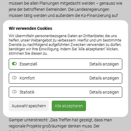
müssen bei allen Planungen mitgedacht werden – genauso wie
jene der betroffenen Gemeinden. Die Landesregierungen
müssen tätig werden und außerdem die Ko-Finanzierung auf
EU-Ebene sicherstellen.“
Wir verwenden Cookies
Gemeinsames Verständnis über die Zukunft
Wir übermitteln personenbezogene Daten an Drittanbieter, die uns
Konsens herrschte darüber, dass ein Basistunnel
helfen, unser Webangebot zu verbessern. Hierfür und um bestimmte
Dienste zu nachfolgend aufgeführten Zwecken verwenden zu dürfen,
auszuschließen ist, da dieser gegen die Alpenkonvention
benötigen wir Ihre Einwilligung. Indem Sie "Alle akzeptieren" klicken,
verstoßen würde und zu einer ungewollten Durchzugsstraße
stimmen Sie diesen zu.
führen könnte. Stattdessen wurde die Scheiteltunnel-Variante
Essenziell
Details anzeigen
als zukunftsorientierte Variante diskutiert. Diese Lösung sieht
einen rund vier Kilometer langen Tunnel (je zwei Kilometer in
Österreich und Italien) mit Zufahrten über bestehende Straßen
Komfort
Details anzeigen
vor. Die geschätzten Kosten liegen bei rund 350 Millionen Euro,
eine EU-Kofinanzierung von bis zu 85 % ist möglich.
Statistik
Details anzeigen
Allerdings müsse ein solcher Tunnel nur im Einklang mit
regionalen Verkehrskonzepten umgesetzt werden, betonten
Auswahl speichern
Alle akzeptieren
alle Teilnehmer. Eine zusätzliche Verkehrsbelastung für die
Bevölkerung müsse ausgeschlossen werden. LAbg. Alexander
Gamper unterstreicht: „Das Treffen hat gezeigt, dass man
regionale Projekte großräumiger denken muss. Der