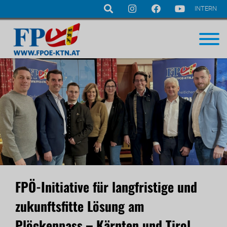
INTERN
Navigation
überspringen
FPÖ-Initiative für langfristige und
zukunftsfitte Lösung am
Plöckenpass – Kärnten und Tirol