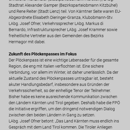
Stadtrat Alexander Gamper (Bezirksparteiobmann Kitzbühel)
und Rene Reiter (Stadt Lienz) teil. Von Kärntner Seite waren EU-
Abgeordnete Elisabeth Dieringer-Granza, Klubobmann-Stv.
LAbg. Josef Ofner, Verkehrssprecher LAbg. Markus di
Bernardo, Infrastruktursprecher LAbg. Josef Krammer sowie
freiheitliche Vertreter aus den Gemeinden des Bezirks
Hermagor mit dabei.
Zukunft des Plöckenpasses im Fokus
Der Plöckenpass ist eine wichtige Lebensader für die gesamte
Region, die eng mit Italien verflochten ist. Eine sichere
Verbindung, vor allem im Winter, ist daher unerlässlich. Da der
aktuelle Zustand des Plöckenpasses untragbar ist, besteht
akuter Handlungsbedarf, insbesondere aus Gründen der
Verkehrssicherheit, so der einhellige Tenor der Teilnehmer.
Bisher habe es keine ausreichende Kommunikation zwischen
den Ländern Kärnten und Tirol gegeben. Deshalb habe die FPÖ
die Initiative ergriffen, um den dringend notwendigen Dialog
zwischen den beiden Ländern in Gang zu setzen.
LAbg. Josef Ofner betont: „Das Land Kärnten muss endlich ins
Gespräch mit dem Land Tirol kommen. Die Tiroler Anliegen