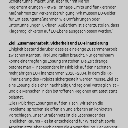
Scheiteltunnel macht Sinn, aber nur mit klaren
Reglementierungen – etwa Tonnage-Limits und flankierenden
Maßnahmen zur Verkehrsberuhigung. Wir müssen EU-Gelder
für Entlastungsmaßnahmen wie Umfahrungen oder
Untertunnelungen lukrieren. Außerdem ist sicherzustellen, dass
Klagemöglichkeiten auf EU-Ebene ausgeschlossen werden.“
Ziel: Zusammenarbeit, Sicherheit und EU-Finanzierung
Einigkeit bestand darüber, dass es eine enge Zusammenarbeit
zwischen Kärnten, Tirol und Italien braucht. Nur gemeinsam
könne eine tragfähige Lösung entstehen. Die Zeit dränge,
betonte man – insbesondere im Hinblick auf den nächsten
mehrjährigen EU-Finanzrahmen 2028–2034, in dem die Ko-
Finanzierung des Projekts sichergestellt werden müsse. Ziel ist
eine Lösung, die sicher, nachhaltig und regional verträglich ist –
und die Menschen in den betroffenen Regionen entlastet statt
belastet.
„Die FPÖ bringt Lösungen auf den Tisch. Wir sehen die
Probleme, sprechen sie offen an und arbeiten an konkreten
Vorschlägen. Unser Straßennetz ist die Lebensader des
ländlichen Raums – es ist entscheidend für Wirtschaft sowie
Arbeitsplätze, aber auch gegen die Abwanderung. Der Verkehr