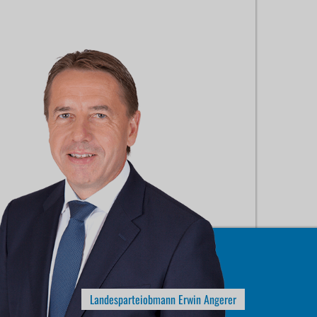
Landesparteiobmann Erwin Angerer