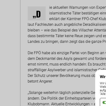
ie aktuellen Warnungen von Expe
„D
islamistische Täter bestätigen ei
erklärt der Kärntner FPÖ-Chef Kl
laut Fachleuten auch angebliche Deradikalis
bleiben – wie das Beispiel des Villacher Attent
dass bestimmte Täter keine Reue zeigen und e
Landes zu bringen, dann zeigt das die ganze Pr
Die FPÖ habe als einzige Partei von Beginn an
dem Deckmantel des Asyls gewarnt und forder
ernst nimmt, muss endlich handeln: Es brauch
straffälliger Asylwerber und islamistischer G
Der Schutz unserer Bevölkerung muss oberste Pri
Wir
betont Angerer.
Wir 
Weba
aufg
„Solange weiterhin täglich potenzielle Gefährde
"All
ändern. Die Politik der Einheitsparteien versch
Klubobmann. Aktuelle Entwicklungen – etwa la