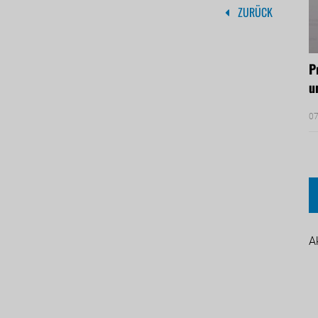
ZURÜCK
P
u
07
A