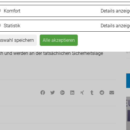
 jüngsten Aussagen von Magnus Brunner bei seinem
Komfort
Details anzei
 derzeitigen Maßnahmen der EU sind völlig unzureichend.
ionspolitik kann keine Rede sein. Offene Grenzen,
prägen weiterhin das System.“
Statistik
Details anzei
F
M
auch der jüngste Beschluss von SPÖ, ÖVP und Team
swahl speichern
Alle akzeptieren
ng‘ für Asylwerber ist nichts anderes als reine
07
h und werden an der tatsächlichen Sicherheitslage