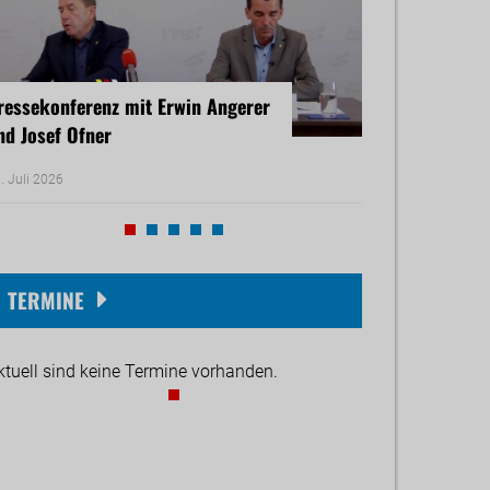
ressekonferenz mit Erwin Angerer
Pressekonferenz
nd Josef Ofner
Michael Reiner 
. Juli 2026
17. Juni 2026
TERMINE
ktuell sind keine Termine vorhanden.