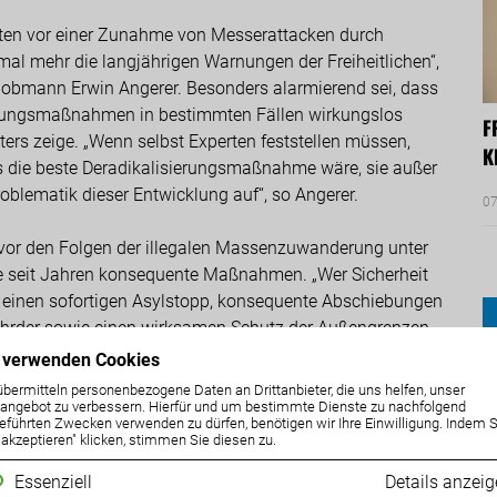
rten vor einer Zunahme von Messerattacken durch
nmal mehr die langjährigen Warnungen der Freiheitlichen“,
ubobmann Erwin Angerer. Besonders alarmierend sei, dass
ierungsmaßnahmen in bestimmten Fällen wirkungslos
F
äters zeige. „Wenn selbst Experten feststellen müssen,
K
s die beste Deradikalisierungsmaßnahme wäre, sie außer
oblematik dieser Entwicklung auf“, so Angerer.
07
 vor den Folgen der illegalen Massenzuwanderung unter
e seit Jahren konsequente Maßnahmen. „Wer Sicherheit
t einen sofortigen Asylstopp, konsequente Abschiebungen
efährder sowie einen wirksamen Schutz der Außengrenzen.
orität haben – genau hier versagt die derzeitige Politik“,
 verwenden Cookies
übermitteln personenbezogene Daten an Drittanbieter, die uns helfen, unser
ngebot zu verbessern. Hierfür und um bestimmte Dienste zu nachfolgend
eführten Zwecken verwenden zu dürfen, benötigen wir Ihre Einwilligung. Indem S
r ins Land kommen, wird sich an der Situation nichts
e akzeptieren" klicken, stimmen Sie diesen zu.
ärft die Problematik sogar noch“, warnt der FPÖ-
Essenziell
Details anzei
ufende Verfahren in Deutschland – würden deutlich