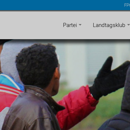
FP
n
gen
Partei
Landtagsklub