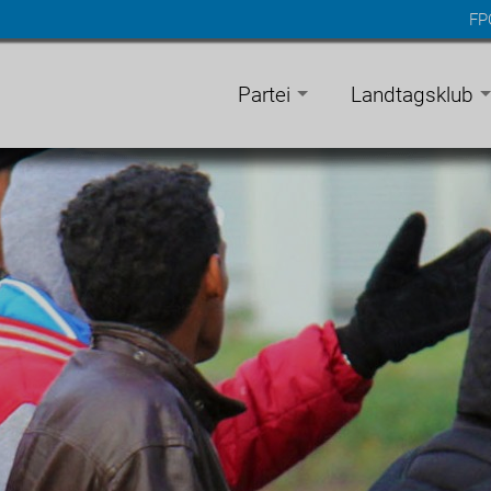
FP
n
gen
Partei
Landtagsklub