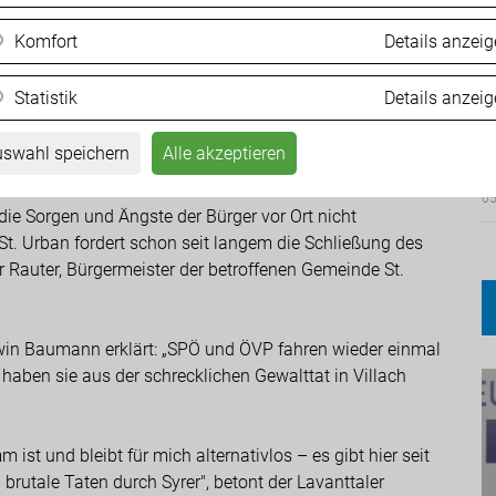
 heutigen Ablehnung aller unserer Anträge zur Schließung
sparteien SPÖ und ÖVP, dass ihnen die Anliegen der
Komfort
Details anzei
 wir Freiheitliche stehen immer an der Seite der
 wöchentlichen Messerstechereien und Gewaltakten von
Statistik
Details anzei
 setzen uns auch weiterhin für die Schließung aller
Ä
e den Bürgern gerne eine harte Asylpolitik vorgaukelt,
d
swahl speichern
Alle akzeptieren
ung gegeben.
05
ie Sorgen und Ängste der Bürger vor Ort nicht
. Urban fordert schon seit langem die Schließung des
r Rauter, Bürgermeister der betroffenen Gemeinde St.
rwin Baumann erklärt: „SPÖ und ÖVP fahren wieder einmal
 haben sie aus der schrecklichen Gewalttat in Villach
ist und bleibt für mich alternativlos – es gibt hier seit
brutale Taten durch Syrer", betont der Lavanttaler