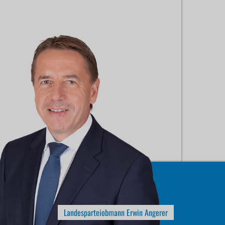
Landesparteiobmann Erwin Angerer