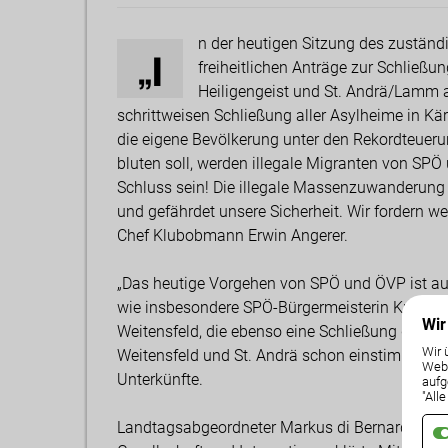
n der heutigen Sitzung des zustä
„I
freiheitlichen Anträge zur Schließun
Heiligengeist und St. Andrä/Lamm 
schrittweisen Schließung aller Asylheime in K
die eigene Bevölkerung unter den Rekordteueru
bluten soll, werden illegale Migranten von SP
Schluss sein! Die illegale Massenzuwanderung 
und gefährdet unsere Sicherheit. Wir fordern wei
Chef Klubobmann Erwin Angerer.
„Das heutige Vorgehen von SPÖ und ÖVP ist au
wie insbesondere SPÖ-Bürgermeisterin Knauder
Wir
Weitensfeld, die ebenso eine Schließung der dor
Wir 
Weitensfeld und St. Andrä schon einstimmige 
Weba
Unterkünfte.
aufg
"All
Landtagsabgeordneter Markus di Bernardo, Mit