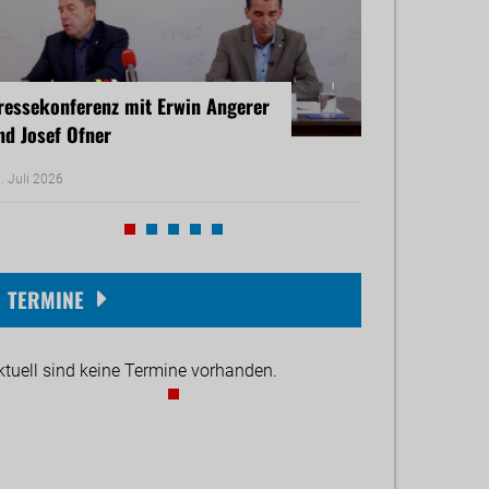
ressekonferenz mit Erwin Angerer
Pressekonferenz
nd Josef Ofner
Michael Reiner 
. Juli 2026
17. Juni 2026
TERMINE
ktuell sind keine Termine vorhanden.