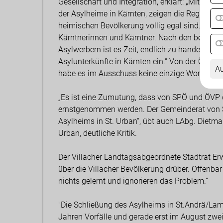
Gesellschaft und Integration, erklärt: „Mit der
der Asylheime in Kärnten, zeigen die Regierung
heimischen Bevölkerung völlig egal sind. Einzig
Kärntnerinnen und Kärntner. Nach den beinahe
Asylwerbern ist es Zeit, endlich zu handeln. Wir
Asylunterkünfte in Kärnten ein.“ Von der ÖVP, di
Au
habe es im Ausschuss keine einzige Wortmeld
„Es ist eine Zumutung, dass von SPÖ und ÖVP d
ernstgenommen werden. Der Gemeinderat von St
Asylheims in St. Urban“, übt auch LAbg. Dietma
Urban, deutliche Kritik.
Der Villacher Landtagsabgeordnete Stadtrat E
über die Villacher Bevölkerung drüber. Offenbar
nichts gelernt und ignorieren das Problem.“
"Die Schließung des Asylheims in St.Andrä/Lamm 
Jahren Vorfälle und gerade erst im August zwei 