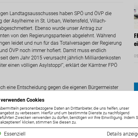
ndigen Landtagsausschusses haben SPÖ und ÖVP die
g der Asylheime in St. Urban, Weitensfeld, Villach-
abgeschmettert. Ebenso wurde unser Antrag zur
F
ärnten von den Regierungsparteien abgelehnt. Während
e
ngen leidet und nun für das Totalversagen der Regierung
Ö und ÖVP noch immer hofiert. Damit muss endlich
05
seit dem Jahr 2015 verursacht jährlich Milliardenkosten
ter einen völligen Asylstopp!“, erklärt der Kärntner FPÖ
ch eine Entscheidung gegen die eigenen Bürgermeister
 aus St. Andrä und ÖVP-Bürgermeister Sabitzer aus
 verwenden Cookies
tigen Asylheime forderten“, so Angerer. Ebenso gab es in
übermitteln personenbezogene Daten an Drittanbieter, die uns helfen, unser
Beschlüsse des Gemeinderates zur Schließung der
ngebot zu verbessern. Hierfür und um bestimmte Dienste zu nachfolgend
eführten Zwecken verwenden zu dürfen, benötigen wir Ihre Einwilligung. Indem S
e akzeptieren" klicken, stimmen Sie diesen zu.
glied des zuständigen Ausschusses für Frauen,
Essenziell
Details anzei