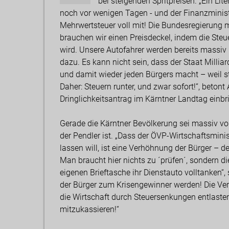
bei steigenden Spritpreisen. „Ein Lit
noch vor wenigen Tagen - und der Finanzministe
Mehrwertsteuer voll mit! Die Bundesregierung 
brauchen wir einen Preisdeckel, indem die Ste
wird. Unsere Autofahrer werden bereits massiv 
dazu. Es kann nicht sein, dass der Staat Millia
und damit wieder jeden Bürgers macht – weil 
Daher: Steuern runter, und zwar sofort!“, beton
Dringlichkeitsantrag im Kärntner Landtag einbr
Gerade die Kärntner Bevölkerung sei massiv von
der Pendler ist. „Dass der ÖVP-Wirtschaftsminis
lassen will, ist eine Verhöhnung der Bürger – d
Man braucht hier nichts zu ´prüfen´, sondern di
eigenen Brieftasche ihr Dienstauto volltanken“, s
der Bürger zum Krisengewinner werden! Die Ver
die Wirtschaft durch Steuersenkungen entlasten 
mitzukassieren!“