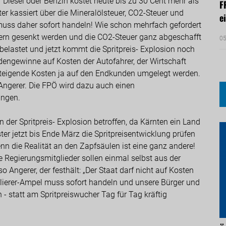
er Diesel oder Benzin kostet heute bis zu 30 Cent mehr als
F
r kassiert über die Mineralölsteuer, CO2-Steuer und
e
muss daher sofort handeln! Wie schon mehrfach gefordert
uern gesenkt werden und die CO2-Steuer ganz abgeschafft
05
belastet und jetzt kommt die Spritpreis- Explosion noch
rdengewinne auf Kosten der Autofahrer, der Wirtschaft
steigende Kosten ja auf den Endkunden umgelegt werden.
t Angerer. Die FPÖ wird dazu auch einen
ingen.
 der Spritpreis- Explosion betroffen, da Kärnten ein Land
ter jetzt bis Ende März die Spritpreisentwicklung prüfen
enn die Realität an den Zapfsäulen ist eine ganz andere!
e Regierungsmitglieder sollen einmal selbst aus der
o Angerer, der festhält: „Der Staat darf nicht auf Kosten
lierer-Ampel muss sofort handeln und unsere Bürger und
- statt am Spritpreiswucher Tag für Tag kräftig