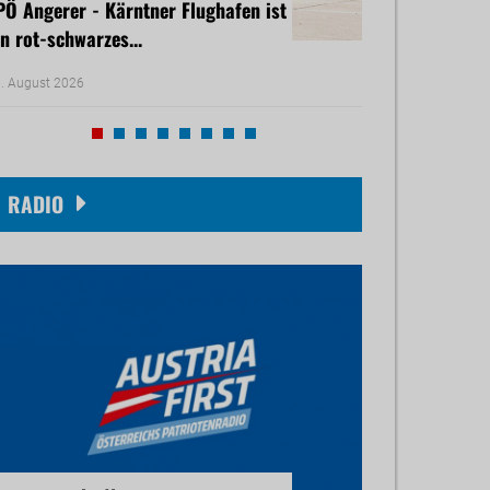
PÖ Angerer - Kärntner Flughafen ist
Freiheitliche B
in rot-schwarzes...
rasches Dürre-H
. August 2026
30. Juli 2026
RADIO