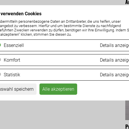
Ä
d
 verwenden Cookies
05
übermitteln personenbezogene Daten an Drittanbieter, die uns helfen, unser
ngebot zu verbessern. Hierfür und um bestimmte Dienste zu nachfolgend
eführten Zwecken verwenden zu dürfen, benötigen wir Ihre Einwilligung. Indem S
e akzeptieren" klicken, stimmen Sie diesen zu.
Essenziell
Details anzei
Komfort
Details anzei
ZURÜCK
Statistik
Details anzei
swahl speichern
Alle akzeptieren
P