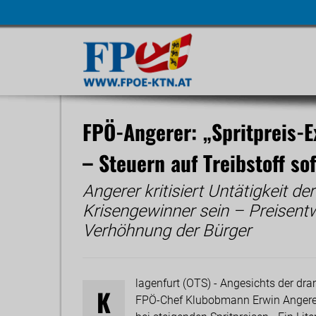
Navigatio
übersprin
FPÖ-Angerer: „Spritpreis-E
– Steuern auf Treibstoff so
Angerer kritisiert Untätigkeit de
Krisengewinner sein – Preisentwi
Verhöhnung der Bürger
lagenfurt (OTS) - Angesichts der dra
K
FPÖ-Chef Klubobmann Erwin Angerer