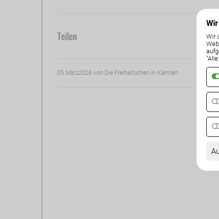
Wir
Teilen
Wir 
Weba
aufg
"All
05.März2026
von Die Freiheitlichen in Kärnten
Au