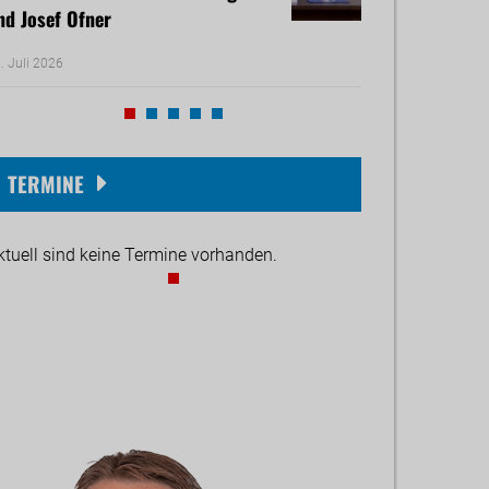
nd Josef Ofner
Michael Reiner 
. Juli 2026
17. Juni 2026
TERMINE
ktuell sind keine Termine vorhanden.