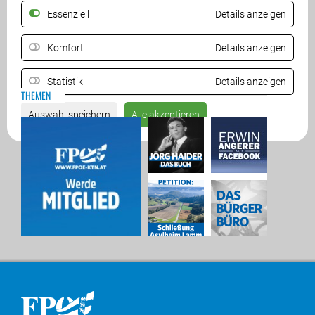
Essenziell
Details anzeigen
ZURÜCK
Komfort
Details anzeigen
Statistik
Details anzeigen
THEMEN
Auswahl speichern
Alle akzeptieren