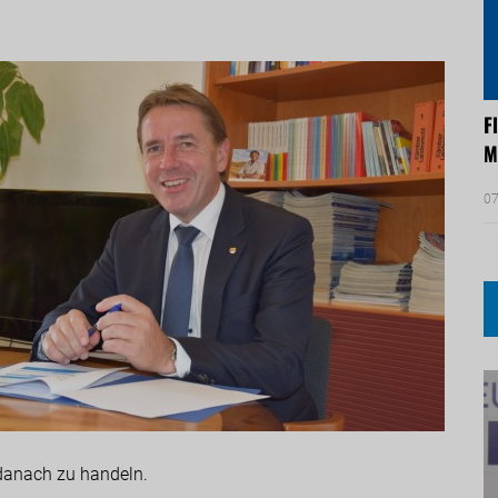
F
M
07
danach zu handeln.