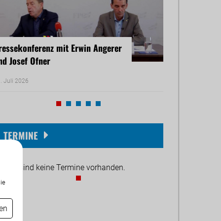
ressekonferenz mit Erwin Angerer
Pressekonferenz
nd Josef Ofner
Michael Reiner 
. Juli 2026
17. Juni 2026
TERMINE
ktuell sind keine Termine vorhanden.
ie
gen