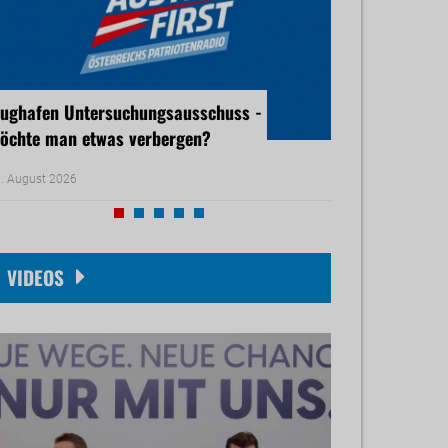
lughafen Untersuchungsausschuss -
Ärztemangel - 
öchte man etwas verbergen?
droht
. August 2026
05. August 2026
VIDEOS