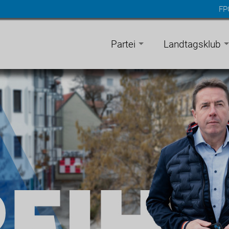
FP
n
gen
Partei
Landtagsklub