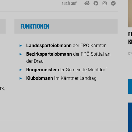
auch auf
FUNKTIONEN
F
K
Landesparteiobmann
der FPÖ Kärnten
Bezirksparteiobmann
der FPÖ Spittal an
07
der Drau
Bürgermeister
der Gemeinde Mühldorf
Klubobmann
im Kärntner Landtag
rk,